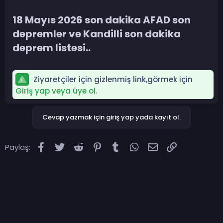
18 Mayıs 2026 son dakika AFAD son
depremler ve Kandilli son dakika
deprem listesi..​
Ziyaretçiler için gizlenmiş link,görmek için
Giriş yap veya üye ol.
Cevap yazmak için giriş yap yada kayıt ol.
Facebook
Twitter
Reddit
Pinterest
Tumblr
WhatsApp
E-posta
Link
Paylaş: