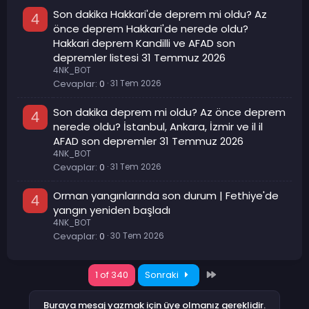
Son dakika Hakkari'de deprem mi oldu? Az
4
önce deprem Hakkari'de nerede oldu?
Hakkari deprem Kandilli ve AFAD son
depremler listesi 31 Temmuz 2026
4NK_BOT
Cevaplar
0
31 Tem 2026
Son dakika deprem mi oldu? Az önce deprem
4
nerede oldu? İstanbul, Ankara, İzmir ve il il
AFAD son depremler 31 Temmuz 2026
4NK_BOT
Cevaplar
0
31 Tem 2026
Orman yangınlarında son durum | Fethiye'de
4
yangın yeniden başladı
4NK_BOT
Cevaplar
0
30 Tem 2026
Son
1 of 340
Sonraki
Buraya mesaj yazmak için üye olmanız gereklidir.