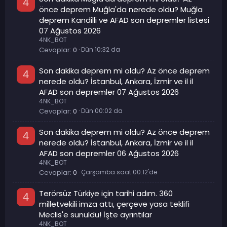
4
önce deprem Muğla'da nerede oldu? Muğla
deprem Kandilli ve AFAD son depremler listesi
07 Ağustos 2026
4NK_BOT
Cevaplar
0
Dün 10:32 da
Son dakika deprem mi oldu? Az önce deprem
4
nerede oldu? İstanbul, Ankara, İzmir ve il il
AFAD son depremler 07 Ağustos 2026
4NK_BOT
Cevaplar
0
Dün 00:02 da
Son dakika deprem mi oldu? Az önce deprem
4
nerede oldu? İstanbul, Ankara, İzmir ve il il
AFAD son depremler 06 Ağustos 2026
4NK_BOT
Cevaplar
0
Çarşamba saat 00:12'de
Terörsüz Türkiye için tarihi adım. 360
4
milletvekili imza attı, çerçeve yasa teklifi
Meclis'e sunuldu! İşte ayrıntılar
4NK_BOT