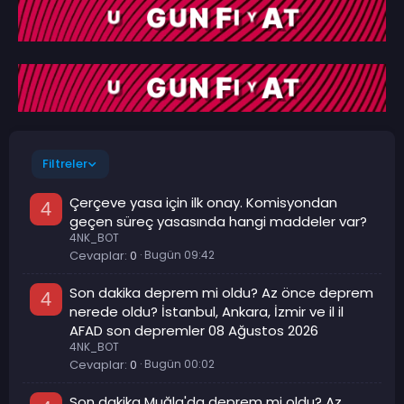
Filtreler
Çerçeve yasa için ilk onay. Komisyondan
4
geçen süreç yasasında hangi maddeler var?
4NK_BOT
Cevaplar
0
Bugün 09:42
Son dakika deprem mi oldu? Az önce deprem
4
nerede oldu? İstanbul, Ankara, İzmir ve il il
AFAD son depremler 08 Ağustos 2026
4NK_BOT
Cevaplar
0
Bugün 00:02
Son dakika Muğla'da deprem mi oldu? Az