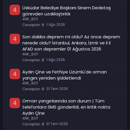
Üsküdar Belediye Başkanı Sinem Dedetaş
4
görevden uzaklaştırıldı
4NK_BOT
Cevaplar
0
1 Ağu 2026
Son dakika deprem mi oldu? Az önce deprem
4
nerede oldu? İstanbul, Ankara, İzmir ve il il
AFAD son depremler 01 Ağustos 2026
4NK_BOT
Cevaplar
0
1 Ağu 2026
Aydın Çine ve Fethiye Üzümlü'de orman
4
yangını yeniden şiddetlendi
4NK_BOT
Cevaplar
0
31 Tem 2026
Orman yangınlarında son durum | Tüm
4
telefonlara SMS gönderildi, en kritik nokta
Aydın Çine
4NK_BOT
Cevaplar
0
31 Tem 2026