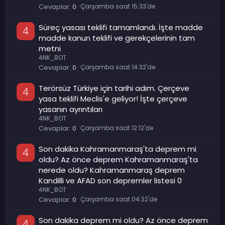
Cevaplar
0
Çarşamba saat 15:33'de
Süreç yasası teklifi tamamlandı. İşte madde
4
madde kanun teklifi ve gerekçelerinin tam
metni
4NK_BOT
Cevaplar
0
Çarşamba saat 14:32'de
Terörsüz Türkiye için tarihi adım. Çerçeve
4
yasa teklifi Meclis'e geliyor! İşte çerçeve
yasanın ayrıntıları
4NK_BOT
Cevaplar
0
Çarşamba saat 12:12'de
Son dakika Kahramanmaraş'ta deprem mi
4
oldu? Az önce deprem Kahramanmaraş'ta
nerede oldu? Kahramanmaraş deprem
Kandilli ve AFAD son depremler listesi 0
4NK_BOT
Cevaplar
0
Çarşamba saat 04:32'de
Son dakika deprem mi oldu? Az önce deprem
4