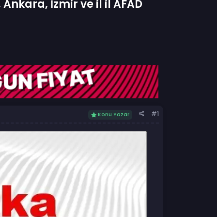
nkara, İzmir ve il il AFAD
#1
Konu Yazar