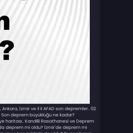
kara, İzmir ve il il AFAD son depremler.. 02
u? Son deprem büyüklüğü ne kadar?
e haritası.. Kandilli Rasathanesi ve Deprem
'da deprem mi oldu? İzmir'de deprem mi