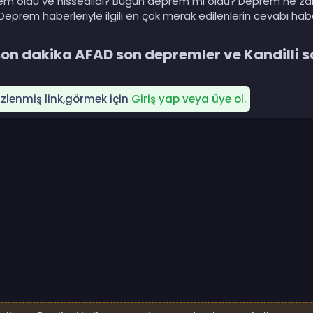
rem oldu ve hissedildi? Bugün deprem mi oldu? Deprem ne za
prem haberleriyle ilgili en çok merak edilenlerin cevabı hab
on dakika AFAD son depremler ve Kandilli so
gizlenmiş link,görmek için
Giriş yap veya üye ol.
p
sta
Link