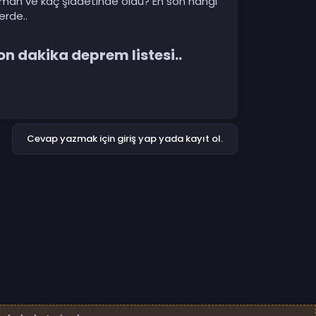
man ve kaç şiddetinde oldu? En son hangi
erde..
n dakika deprem listesi..​
Cevap yazmak için giriş yap yada kayıt ol.