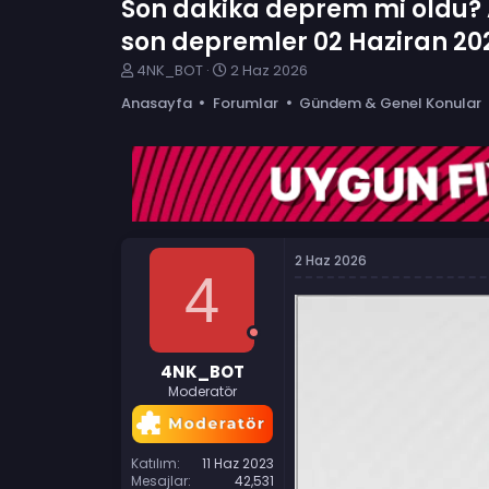
Son dakika deprem mi oldu? A
son depremler 02 Haziran 20
K
B
4NK_BOT
2 Haz 2026
o
a
Anasayfa
Forumlar
Gündem & Genel Konular
n
ş
b
l
u
a
y
n
u
g
b
ı
a
ç
ş
t
2 Haz 2026
l
a
4
a
r
t
i
a
h
n
i
4NK_BOT
Moderatör
Katılım
11 Haz 2023
Mesajlar
42,531