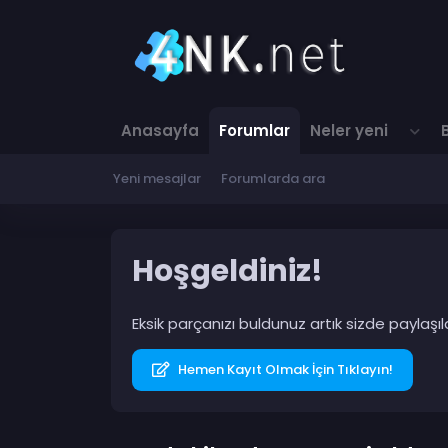
Anasayfa
Forumlar
Neler yeni
Yeni mesajlar
Forumlarda ara
Hoşgeldiniz!
Eksik parçanızı buldunuz artık sizde paylaş
Hemen Kayıt Olmak İçin Tıklayın!