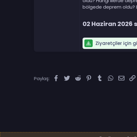
oldu? Hangi illerde dep
bölgede deprem oldu? De
02 Haziran 2026 s
Ziyaretçiler için 
Facebook
Twitter
Reddit
Pinterest
Tumblr
WhatsAp
E-po
Paylaş: