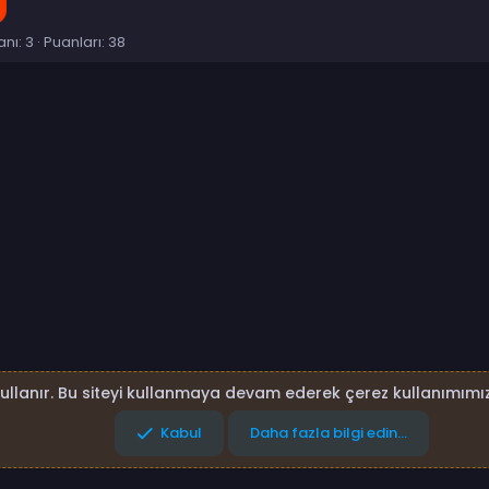
anı
3
Puanları
38
p
sta
Link
kullanır. Bu siteyi kullanmaya devam ederek çerez kullanımımız
Kabul
Daha fazla bilgi edin…
lar
Gizlilik politikası
Yardım
Ana sayfa
R
S
S