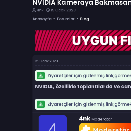
NVIDIA Kameraya Bakmasanız 
K
B
4nk
15 Ocak 2023
o
a
Anasayfa
Forumlar
Blog
n
ş
b
l
u
a
y
n
u
g
b
ı
a
ç
ş
t
15 Ocak 2023
l
a
a
r
t
i
Ziyaretçiler için gizlenmiş link,görme
a
h
n
i
NVIDIA, özellikle toplantılarda ve can
Ziyaretçiler için gizlenmiş link,görme
Y
4nk
Moderatör
a
4
z