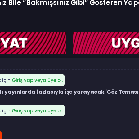
Bile “Bakmışsınız Gibi” Gösteren Yap
k için
Giriş yap veya üye ol.
lı yayınlarda fazlasıyla işe yarayacak 'Göz Teması' 
k için
Giriş yap veya üye ol.