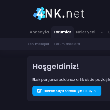
Anasayfa
Forumlar
Neler yeni
Yeni mesajlar
Forumlarda ara
Hoşgeldiniz!
Eksik parçanızı buldunuz artık sizde paylaş
Hemen Kayıt Olmak İçin Tıklayın!