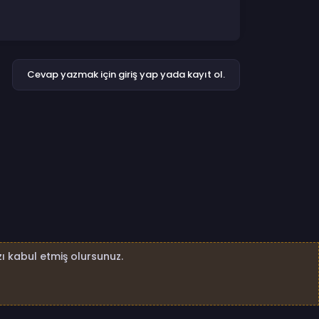
Cevap yazmak için giriş yap yada kayıt ol.
ı kabul etmiş olursunuz.
4nk.net Tüm Hakları Saklıdır.