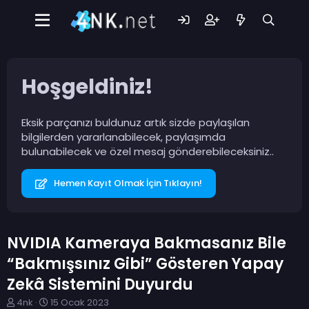
Hoşgeldiniz!
Eksik parçanızı buldunuz artık sizde paylaşılan
bilgilerden yararlanabilecek, paylaşımda
bulunabilecek ve özel mesaj gönderebileceksiniz..
Hemen Kayıt Olmak İçin Tıklayın!
NVIDIA Kameraya Bakmasanız Bile
“Bakmışsınız Gibi” Gösteren Yapay
Zekâ Sistemini Duyurdu
K
B
4nk
15 Ocak 2023