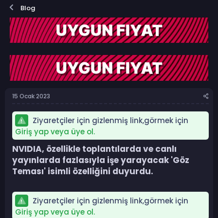
o
a
Blog
n
ş
b
l
u
a
y
n
u
g
b
ı
a
ç
ş
t
l
a
a
r
15 Ocak 2023
t
i
a
h
n
i
Ziyaretçiler için gizlenmiş link,görmek için
Giriş yap veya üye ol.
NVIDIA, özellikle toplantılarda ve canlı
yayınlarda fazlasıyla işe yarayacak 'Göz
Teması' isimli özelliğini duyurdu.​
Ziyaretçiler için gizlenmiş link,görmek için
Giriş yap veya üye ol.