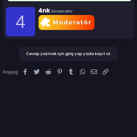
Y
4nk
Moderatör
a
4
z
a
r
Cevap yazmak için giriş yap yada kayıt ol.
Facebook
Twitter
Reddit
Pinterest
Tumblr
WhatsApp
E-posta
Link
Paylaş: