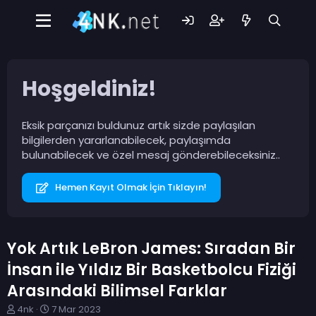
Hoşgeldiniz!
Eksik parçanızı buldunuz artık sizde paylaşılan
bilgilerden yararlanabilecek, paylaşımda
bulunabilecek ve özel mesaj gönderebileceksiniz..
Hemen Kayıt Olmak İçin Tıklayın!
Yok Artık LeBron James: Sıradan Bir
İnsan ile Yıldız Bir Basketbolcu Fiziği
Arasındaki Bilimsel Farklar
K
B
4nk
7 Mar 2023