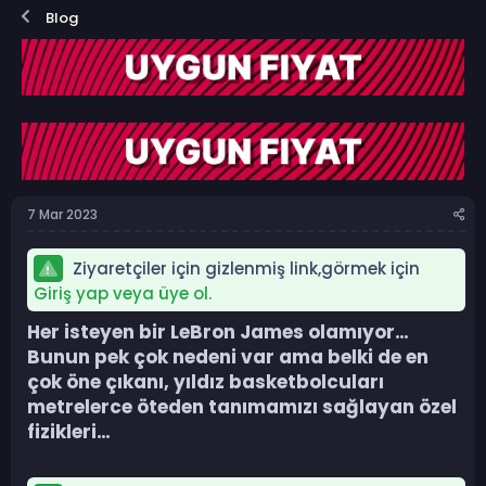
o
a
Blog
n
ş
b
l
u
a
y
n
u
g
b
ı
a
ç
ş
t
l
a
a
r
7 Mar 2023
t
i
a
h
n
i
Ziyaretçiler için gizlenmiş link,görmek için
Giriş yap veya üye ol.
Her isteyen bir LeBron James olamıyor…
Bunun pek çok nedeni var ama belki de en
çok öne çıkanı, yıldız basketbolcuları
metrelerce öteden tanımamızı sağlayan özel
fizikleri…​