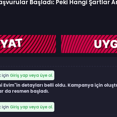
vurular Başladı: Peki Hangi Şartlar A
k için
Giriş yap veya üye ol.
 Evim"in detayları belli oldu. Kampanya için oluştur
r da resmen başladı.​
k için
Giriş yap veya üye ol.