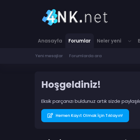
Anasayfa
Forumlar
Neler yeni
Yeni mesajlar
Forumlarda ara
Hoşgeldiniz!
Eksik parçanızı buldunuz artık sizde paylaş
Hemen Kayıt Olmak İçin Tıklayın!