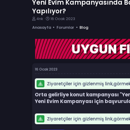
Yeni Evim Kampanyasında Baş
Yapılıyor?
K
B
4nk
16 Ocak 2023
o
a
Anasayfa
Forumlar
Blog
n
ş
b
l
u
a
y
n
u
g
b
ı
a
ç
ş
t
16 Ocak 2023
l
a
a
r
t
i
Ziyaretçiler için gizlenmiş link,görme
a
h
n
i
Orta gelirliye konut kampanyası "Yeni
Yeni Evim Kampanyası için başvurula
Ziyaretçiler için gizlenmiş link,görme