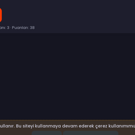
anı
3
Puanları
38
p
sta
Link
kullanır. Bu siteyi kullanmaya devam ederek çerez kullanımımız