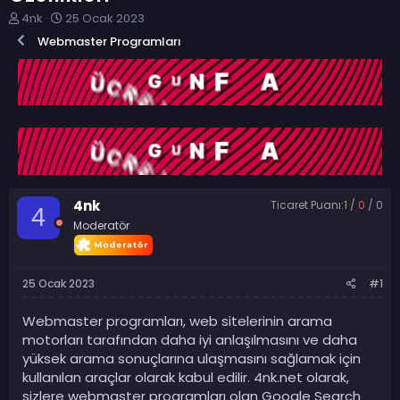
K
B
4nk
25 Ocak 2023
o
a
Webmaster Programları
n
ş
b
l
u
a
y
n
u
g
b
ı
a
ç
ş
t
l
a
a
r
4nk
Ticaret Puanı:
1
/
0
/
0
t
i
4
Moderatör
a
h
n
i
25 Ocak 2023
#1
Webmaster programları, web sitelerinin arama
motorları tarafından daha iyi anlaşılmasını ve daha
yüksek arama sonuçlarına ulaşmasını sağlamak için
kullanılan araçlar olarak kabul edilir. 4nk.net olarak,
sizlere webmaster programları olan Google Search