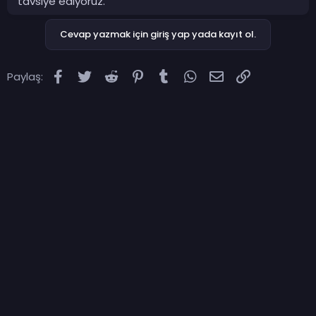
tavsiye ediyoruz.
Cevap yazmak için giriş yap yada kayıt ol.
Facebook
Twitter
Reddit
Pinterest
Tumblr
WhatsApp
E-posta
Link
Paylaş: