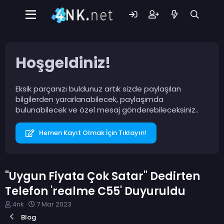
Hoşgeldiniz!
Eksik parçanızı buldunuz artık sizde paylaşılan
bilgilerden yararlanabilecek, paylaşımda
bulunabilecek ve özel mesaj gönderebileceksiniz..
Hemen Kayıt Olmak İçin Tıklayın!
"Uygun Fiyata Çok Satar" Dedirten
Telefon 'realme C55' Duyuruldu
K
B
4nk
7 Mar 2023
o
a
Blog
n
ş