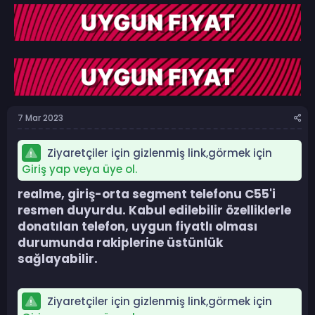
b
l
u
a
y
n
u
g
b
ı
a
ç
ş
t
l
a
a
r
7 Mar 2023
t
i
a
h
n
i
Ziyaretçiler için gizlenmiş link,görmek için
Giriş yap veya üye ol.
realme, giriş-orta segment telefonu C55'i
resmen duyurdu. Kabul edilebilir özelliklerle
donatılan telefon, uygun fiyatlı olması
durumunda rakiplerine üstünlük
sağlayabilir.​
Ziyaretçiler için gizlenmiş link,görmek için