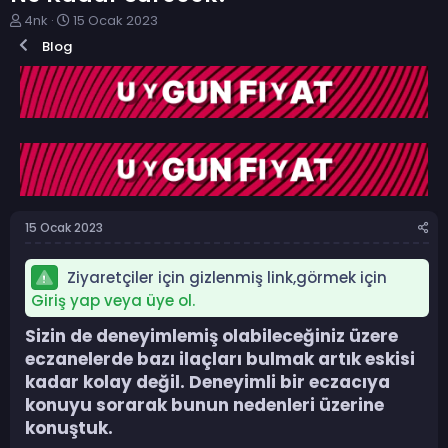
K
B
4nk
15 Ocak 2023
o
a
Blog
n
ş
b
l
u
a
y
n
u
g
b
ı
a
ç
ş
t
l
a
a
r
15 Ocak 2023
t
i
a
h
n
i
Ziyaretçiler için gizlenmiş link,görmek için
Giriş yap veya üye ol.
Sizin de deneyimlemiş olabileceğiniz üzere
eczanelerde bazı ilaçları bulmak artık eskisi
kadar kolay değil. Deneyimli bir eczacıya
konuyu sorarak bunun nedenleri üzerine
konuştuk.​