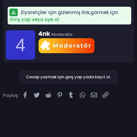
Ziyaretçiler için gizlenmiş link,görmek için
Giriş yap veya üye ol.
Y
4nk
Moderatör
a
4
z
a
r
Cevap yazmak için giriş yap yada kayıt ol.
Facebook
Twitter
Reddit
Pinterest
Tumblr
WhatsApp
E-posta
Link
Paylaş: