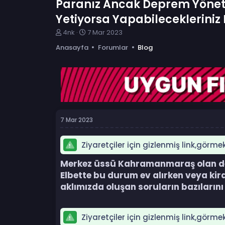
Paranız Ancak Deprem Yönetm
Yetiyorsa Yapabilecekleriniz
K
B
4nk
7 Mar 2023
o
a
Anasayfa
Forumlar
Blog
n
ş
b
l
u
a
y
n
u
g
b
ı
a
ç
ş
t
7 Mar 2023
l
a
a
r
t
i
Ziyaretçiler için gizlenmiş link,görme
a
h
n
i
Merkez üssü Kahramanmaraş olan depre
Elbette bu durum ev alırken veya ki
aklımızda oluşan soruların bazılarını 
Ziyaretçiler için gizlenmiş link,görme