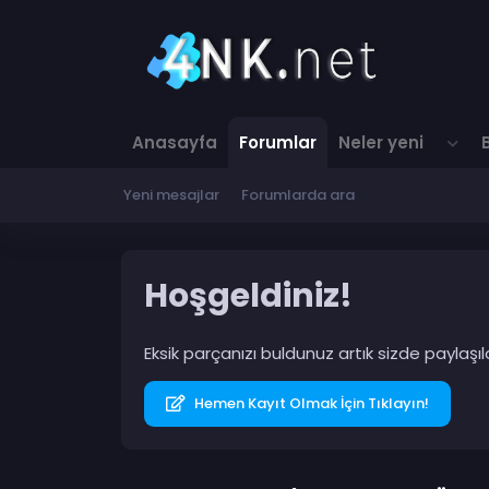
Anasayfa
Forumlar
Neler yeni
Yeni mesajlar
Forumlarda ara
Hoşgeldiniz!
Eksik parçanızı buldunuz artık sizde paylaş
Hemen Kayıt Olmak İçin Tıklayın!