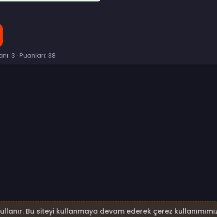
anı
3
Puanları
38
p
sta
Link
kullanır. Bu siteyi kullanmaya devam ederek çerez kullanımımız