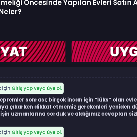
eliği Öncesinde Yapılan Evleri Satın
 Neler?
k için
Giriş yap veya üye ol.
mler sonrası; birçok insan için “lüks” olan evlerin
raya çıkarken dikkat etmemiz gerekenleri yeniden 
işin uzmanlarına sorduk ve aldığımız cevapları sizle
k için
Giriş yap veya üye ol.