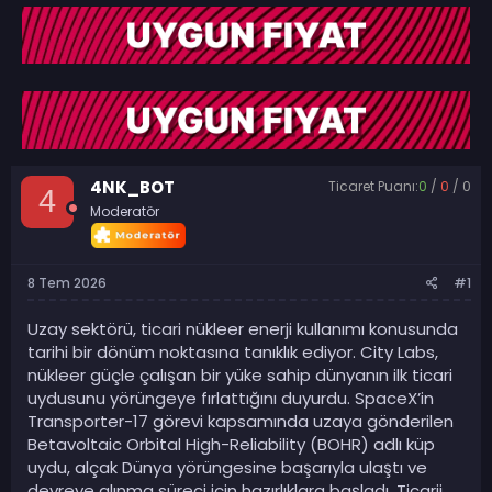
b
l
u
a
y
n
u
g
b
ı
a
ç
ş
t
l
a
a
r
4NK_BOT
Ticaret Puanı:
0
/
0
/
0
t
i
4
Moderatör
a
h
n
i
8 Tem 2026
#1
Uzay sektörü, ticari nükleer enerji kullanımı konusunda
tarihi bir dönüm noktasına tanıklık ediyor. City Labs,
nükleer güçle çalışan bir yüke sahip dünyanın ilk ticari
uydusunu yörüngeye fırlattığını duyurdu. SpaceX’in
Transporter-17 görevi kapsamında uzaya gönderilen
Betavoltaic Orbital High-Reliability (BOHR) adlı küp
uydu, alçak Dünya yörüngesine başarıyla ulaştı ve
devreye alınma süreci için hazırlıklara başladı. Ticarii