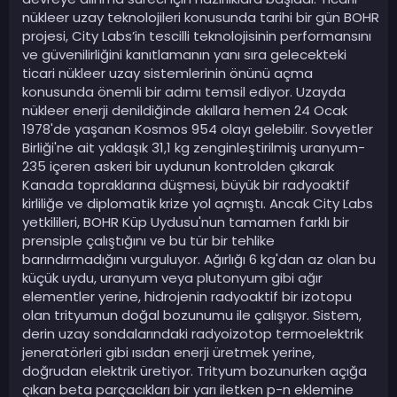
nükleer uzay teknolojileri konusunda tarihi bir gün BOHR
projesi, City Labs’in tescilli teknolojisinin performansını
ve güvenilirliğini kanıtlamanın yanı sıra gelecekteki
ticari nükleer uzay sistemlerinin önünü açma
konusunda önemli bir adımı temsil ediyor. Uzayda
nükleer enerji denildiğinde akıllara hemen 24 Ocak
1978'de yaşanan Kosmos 954 olayı gelebilir. Sovyetler
Birliği'ne ait yaklaşık 31,1 kg zenginleştirilmiş uranyum-
235 içeren askeri bir uydunun kontrolden çıkarak
Kanada topraklarına düşmesi, büyük bir radyoaktif
kirliliğe ve diplomatik krize yol açmıştı. Ancak City Labs
yetkilileri, BOHR Küp Uydusu'nun tamamen farklı bir
prensiple çalıştığını ve bu tür bir tehlike
barındırmadığını vurguluyor. Ağırlığı 6 kg'dan az olan bu
küçük uydu, uranyum veya plutonyum gibi ağır
elementler yerine, hidrojenin radyoaktif bir izotopu
olan trityumun doğal bozunumu ile çalışıyor. Sistem,
derin uzay sondalarındaki radyoizotop termoelektrik
jeneratörleri gibi ısıdan enerji üretmek yerine,
doğrudan elektrik üretiyor. Trityum bozunurken açığa
çıkan beta parçacıkları bir yarı iletken p-n eklemine