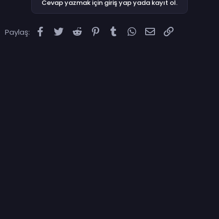
Cevap yazmak için giriş yap yada kayıt ol.
Facebook
Twitter
Reddit
Pinterest
Tumblr
WhatsApp
E-posta
Link
Paylaş: