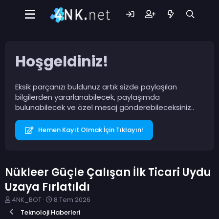
Hoşgeldiniz!
Eksik parçanızı buldunuz artık sizde paylaşılan
bilgilerden yararlanabilecek, paylaşımda
bulunabilecek ve özel mesaj gönderebileceksiniz..
Hemen Kayıt Olmak İçin Tıklayın!
Nükleer Güçle Çalışan İlk Ticari Uydu
Uzaya Fırlatıldı
K
B
4NK_BOT
8 Tem 2026
o
a
Teknoloji Haberleri
n
ş