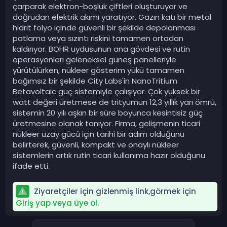
çarparak elektron-boşluk çiftleri oluşturuyor ve
doğrudan elektrik akımı yaratıyor. Gazın katı bir metal
hidrit folyo içinde güvenli bir şekilde depolanması
patlama veya sızıntı riskini tamamen ortadan
kaldırıyor. BOHR uydusunun ana gövdesi ve rutin
operasyonları geleneksel güneş panelleriyle
yürütülürken, nükleer gösterim yükü tamamen
bağımsız bir şekilde City Labs'in NanoTritium
Betavoltaic güç sistemiyle çalışıyor. Çok yüksek bir
watt değeri üretmese de trityumun 12,3 yıllık yarı ömrü,
sistemin 20 yılı aşkın bir süre boyunca kesintisiz güç
üretmesine olanak tanıyor. Firma, gelişmenin ticari
nükleer uzay gücü için tarihi bir adım olduğunu
belirterek, güvenli, kompakt ve onaylı nükleer
sistemlerin artık rutin ticari kullanıma hazır olduğunu
ifade etti.
Ziyaretçiler için gizlenmiş link,görmek için
Giriş yap veya üye ol.