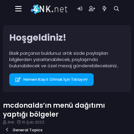
Hoşgeldiniz!
Eksik parçanızı buldunuz artık sizde paylaşılan
bilgilerden yararlanabilecek, paylaşımda
bulunabilecek ve özel mesaj gönderebileceksiniz..
Hemen Kayıt Olmak İçin Tıklayın!
mcdonalds’ın menü dağıtımı
yaptığı bölgeler
K
B
4nk
10 Şub 2023
o
a
General Topics
n
ş