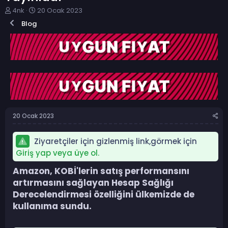
K
B
4nk
20 Ocak 2023
o
a
Blog
n
ş
b
l
u
a
y
n
u
g
b
ı
a
ç
ş
t
l
a
a
r
20 Ocak 2023
t
i
a
h
n
i
Ziyaretçiler için gizlenmiş link,görmek için
Giriş yap veya üye ol.
Amazon, KOBİ'lerin satış performansını
artırmasını sağlayan Hesap Sağlığı
Derecelendirmesi özelliğini ülkemizde de
kullanıma sundu.​