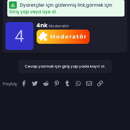
Ziyaretçiler için gizlenmiş link,görmek için
Giriş yap veya üye ol.
Y
4nk
Moderatör
a
4
z
a
r
Cevap yazmak için giriş yap yada kayıt ol.
Facebook
Twitter
Reddit
Pinterest
Tumblr
WhatsApp
E-posta
Link
Paylaş: