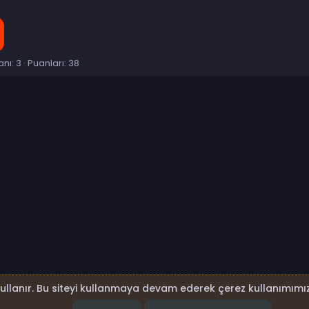
anı
3
Puanları
38
p
sta
Link
kullanır. Bu siteyi kullanmaya devam ederek çerez kullanımımız