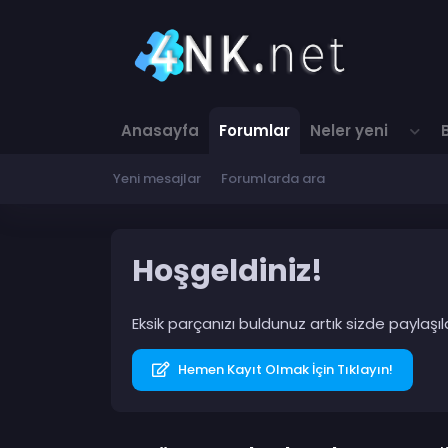
Anasayfa
Forumlar
Neler yeni
Yeni mesajlar
Forumlarda ara
Hoşgeldiniz!
Eksik parçanızı buldunuz artık sizde paylaş
Hemen Kayıt Olmak İçin Tıklayın!