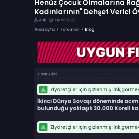
Henüz Çocuk Olmalarına Rağ
Kadınlarının" Dehşet Verici 
K
B
4nk
7 Mar 2023
o
a
Anasayfa
Forumlar
Blog
n
ş
b
l
u
a
y
n
u
g
b
ı
a
ç
ş
t
7 Mar 2023
l
a
a
r
t
i
Ziyaretçiler için gizlenmiş link,görme
a
h
n
i
İkinci Dünya Savaşı döneminde acıma
bulunduğu yaklaşık 20.000 Koreli kadı
Ziyaretçiler için gizlenmiş link,görme