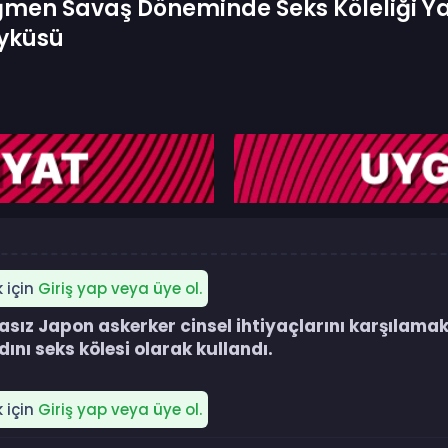
men Savaş Döneminde Seks Köleliği Ya
Öyküsü
k için
Giriş yap veya üye ol.
sız Japon askerker cinsel ihtiyaçlarını karşılamak
nı seks kölesi olarak kullandı.​
k için
Giriş yap veya üye ol.