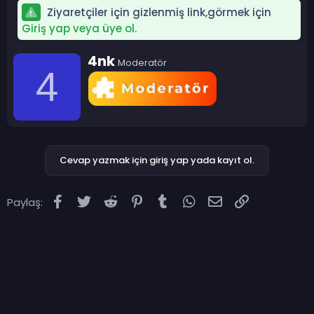
Ziyaretçiler için gizlenmiş link,görmek için
Giriş yap veya üye ol.
Y
4nk
Moderatör
a
4
z
a
r
Cevap yazmak için giriş yap yada kayıt ol.
Facebook
Twitter
Reddit
Pinterest
Tumblr
WhatsApp
E-posta
Link
Paylaş: