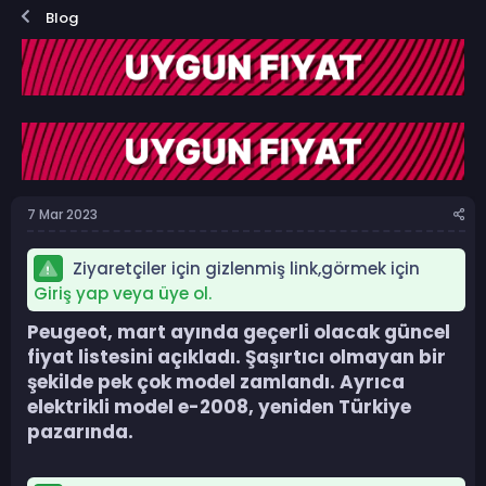
o
a
Blog
n
ş
b
l
u
a
y
n
u
g
b
ı
a
ç
ş
t
l
a
a
r
7 Mar 2023
t
i
a
h
n
i
Ziyaretçiler için gizlenmiş link,görmek için
Giriş yap veya üye ol.
Peugeot, mart ayında geçerli olacak güncel
fiyat listesini açıkladı. Şaşırtıcı olmayan bir
şekilde pek çok model zamlandı. Ayrıca
elektrikli model e-2008, yeniden Türkiye
pazarında.​