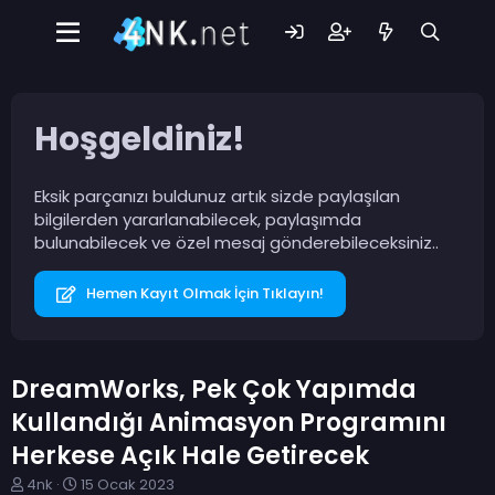
Hoşgeldiniz!
Eksik parçanızı buldunuz artık sizde paylaşılan
bilgilerden yararlanabilecek, paylaşımda
bulunabilecek ve özel mesaj gönderebileceksiniz..
Hemen Kayıt Olmak İçin Tıklayın!
DreamWorks, Pek Çok Yapımda
Kullandığı Animasyon Programını
Herkese Açık Hale Getirecek
K
B
4nk
15 Ocak 2023