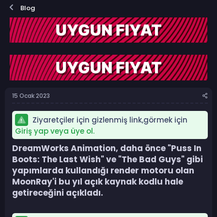
o
a
Blog
n
ş
b
l
u
a
y
n
u
g
b
ı
a
ç
ş
t
l
a
a
r
15 Ocak 2023
t
i
a
h
n
i
Ziyaretçiler için gizlenmiş link,görmek için
Giriş yap veya üye ol.
DreamWorks Animation, daha önce "Puss In
Boots: The Last Wish" ve "The Bad Guys" gibi
yapımlarda kullandığı render motoru olan
MoonRay'i bu yıl açık kaynak kodlu hale
getireceğini açıkladı.​