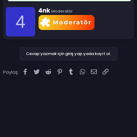
Y
4nk
Moderatör
a
4
z
a
r
Cevap yazmak için giriş yap yada kayıt ol.
Facebook
Twitter
Reddit
Pinterest
Tumblr
WhatsApp
E-posta
Link
Paylaş: