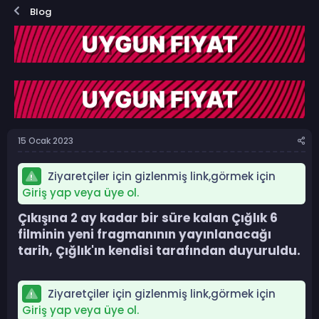
o
a
Blog
n
ş
b
l
u
a
y
n
u
g
b
ı
a
ç
ş
t
l
a
a
r
15 Ocak 2023
t
i
a
h
n
i
Ziyaretçiler için gizlenmiş link,görmek için
Giriş yap veya üye ol.
Çıkışına 2 ay kadar bir süre kalan Çığlık 6
filminin yeni fragmanının yayınlanacağı
tarih, Çığlık'ın kendisi tarafından duyuruldu.​
Ziyaretçiler için gizlenmiş link,görmek için
Giriş yap veya üye ol.