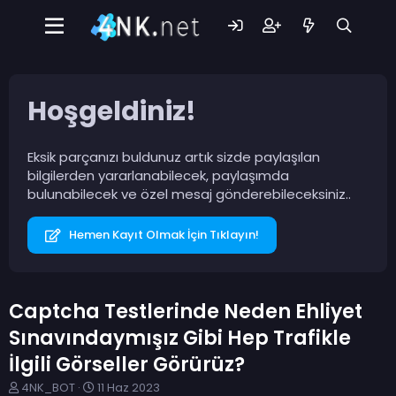
Hoşgeldiniz!
Eksik parçanızı buldunuz artık sizde paylaşılan
bilgilerden yararlanabilecek, paylaşımda
bulunabilecek ve özel mesaj gönderebileceksiniz..
Hemen Kayıt Olmak İçin Tıklayın!
Captcha Testlerinde Neden Ehliyet
Sınavındaymışız Gibi Hep Trafikle
İlgili Görseller Görürüz?
K
B
4NK_BOT
11 Haz 2023