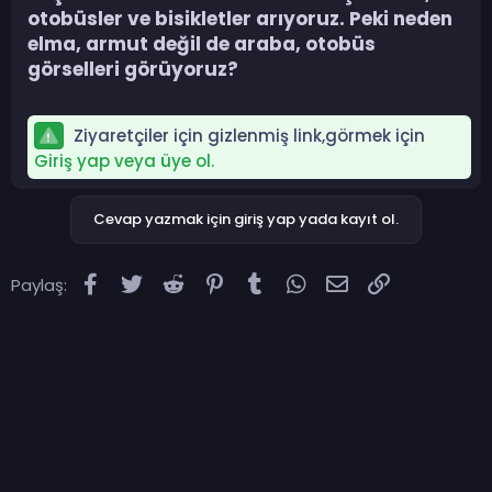
otobüsler ve bisikletler arıyoruz. Peki neden
elma, armut değil de araba, otobüs
görselleri görüyoruz?​
Ziyaretçiler için gizlenmiş link,görmek için
Giriş yap veya üye ol.
Cevap yazmak için giriş yap yada kayıt ol.
Facebook
Twitter
Reddit
Pinterest
Tumblr
WhatsApp
E-posta
Link
Paylaş: