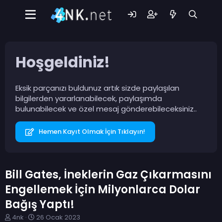
Hoşgeldiniz!
Eksik parçanızı buldunuz artık sizde paylaşılan
bilgilerden yararlanabilecek, paylaşımda
bulunabilecek ve özel mesaj gönderebileceksiniz..
Hemen Kayıt Olmak İçin Tıklayın!
Bill Gates, İneklerin Gaz Çıkarmasını
Engellemek İçin Milyonlarca Dolar
Bağış Yaptı!
K
B
4nk
26 Ocak 2023