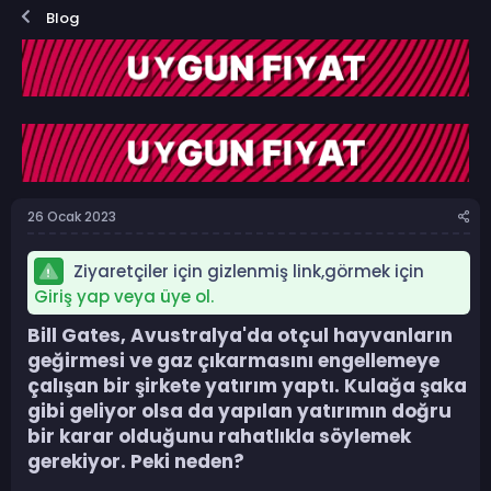
o
a
Blog
n
ş
b
l
u
a
y
n
u
g
b
ı
a
ç
ş
t
l
a
a
r
26 Ocak 2023
t
i
a
h
n
i
Ziyaretçiler için gizlenmiş link,görmek için
Giriş yap veya üye ol.
Bill Gates, Avustralya'da otçul hayvanların
geğirmesi ve gaz çıkarmasını engellemeye
çalışan bir şirkete yatırım yaptı. Kulağa şaka
gibi geliyor olsa da yapılan yatırımın doğru
bir karar olduğunu rahatlıkla söylemek
gerekiyor. Peki neden?​