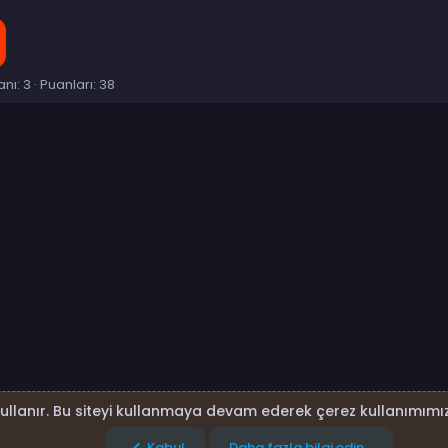
anı
3
Puanları
38
p
sta
Link
kullanır. Bu siteyi kullanmaya devam ederek çerez kullanımımız
Kabul
Daha fazla bilgi edin…