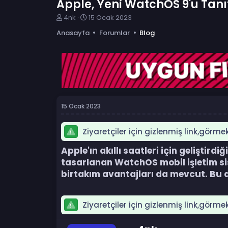
Apple, Yeni WatchOS 9'u Tanıtt
K
B
4nk
15 Ocak 2023
o
a
Anasayfa
Forumlar
Blog
n
ş
b
l
u
a
y
n
u
g
b
ı
a
ç
ş
t
15 Ocak 2023
l
a
a
r
t
i
Ziyaretçiler için gizlenmiş link,görme
a
h
n
i
Apple'ın akıllı saatleri için geliştirdi
tasarlanan WatchOS mobil işletim siste
birtakım avantajları da mevcut. Bu av
Ziyaretçiler için gizlenmiş link,görme
Y