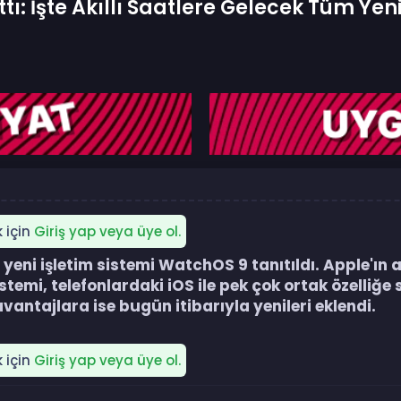
ı: İşte Akıllı Saatlere Gelecek Tüm Yeni
k için
Giriş yap veya üye ol.
ği yeni işletim sistemi WatchOS 9 tanıtıldı. Apple'ın ak
mi, telefonlardaki iOS ile pek çok ortak özelliğe s
antajlara ise bugün itibarıyla yenileri eklendi.​
k için
Giriş yap veya üye ol.