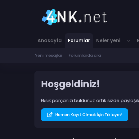
Anasayfa
Forumlar
Neler yeni
Yeni mesajlar
Forumlarda ara
Hoşgeldiniz!
Eksik parçanızı buldunuz artık sizde paylaş
Hemen Kayıt Olmak İçin Tıklayın!