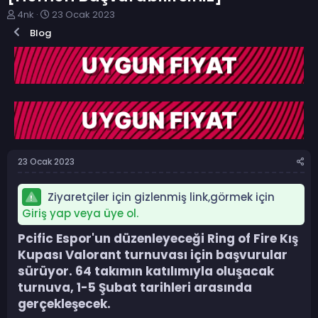
K
B
4nk
23 Ocak 2023
o
a
Blog
n
ş
b
l
u
a
y
n
u
g
b
ı
a
ç
ş
t
l
a
a
r
23 Ocak 2023
t
i
a
h
n
i
Ziyaretçiler için gizlenmiş link,görmek için
Giriş yap veya üye ol.
Pcific Espor'un düzenleyeceği Ring of Fire Kış
Kupası Valorant turnuvası için başvurular
sürüyor. 64 takımın katılımıyla oluşacak
turnuva, 1-5 Şubat tarihleri arasında
gerçekleşecek.​