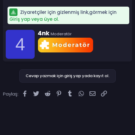
Ziyaretçiler için gizlenmiş link,görmek için
Giriş yap veya üye ol.
Y
4nk
Moderatör
a
4
z
a
r
Cevap yazmak için giriş yap yada kayıt ol.
Facebook
Twitter
Reddit
Pinterest
Tumblr
WhatsApp
E-posta
Link
Paylaş: