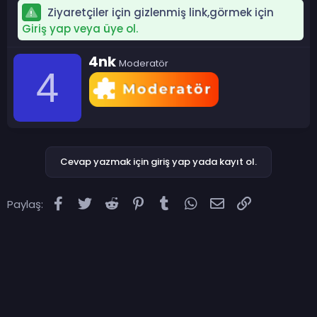
Ziyaretçiler için gizlenmiş link,görmek için
Giriş yap veya üye ol.
Y
4nk
Moderatör
a
4
z
a
r
Cevap yazmak için giriş yap yada kayıt ol.
Facebook
Twitter
Reddit
Pinterest
Tumblr
WhatsApp
E-posta
Link
Paylaş: