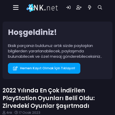
Hoşgeldiniz!
Eksik parçanızı buldunuz artık sizde paylaşılan
bilgilerden yararlanabilecek, paylaşımda
bulunabilecek ve özel mesaj gönderebileceksiniz..
Hemen Kayıt Olmak İçin Tıklayın!
2022 Yılında En Çok İndirilen
PlayStation Oyunları Belli Oldu:
Zirvedeki Oyunlar Şaşırtmadı
K
B
4nk
17 Ocak 2023