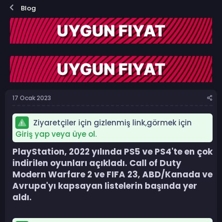
o
a
Blog
n
ş
b
l
u
a
y
n
u
g
b
ı
a
ç
ş
t
l
a
a
r
17 Ocak 2023
t
i
a
h
n
i
Ziyaretçiler için gizlenmiş link,görmek için
Giriş yap veya üye ol.
PlayStation, 2022 yılında PS5 ve PS4'te en çok
indirilen oyunları açıkladı. Call of Duty
Modern Warfare 2 ve FIFA 23, ABD/Kanada ve
Avrupa'yı kapsayan listelerin başında yer
aldı.​