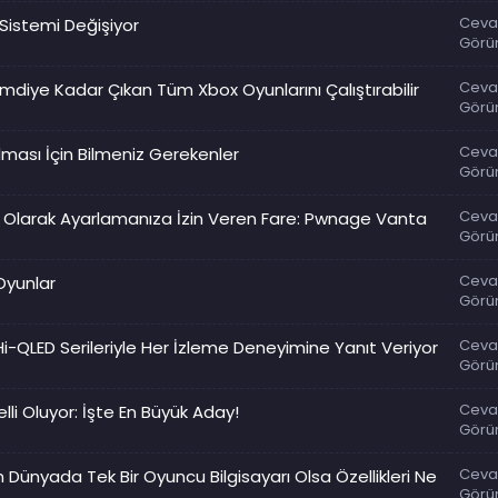
Ceva
Sistemi Değişiyor
Görü
Ceva
Şimdiye Kadar Çıkan Tüm Xbox Oyunlarını Çalıştırabilir
Görü
Ceva
lması İçin Bilmeniz Gerekenler
Görü
Ceva
el Olarak Ayarlamanıza İzin Veren Fare: Pwnage Vanta
Görü
Ceva
Oyunlar
Görü
Ceva
Hi-QLED Serileriyle Her İzleme Deneyimine Yanıt Veriyor
Görü
Ceva
lli Oluyor: İşte En Büyük Aday!
Görü
Ceva
Dünyada Tek Bir Oyuncu Bilgisayarı Olsa Özellikleri Ne
Görü