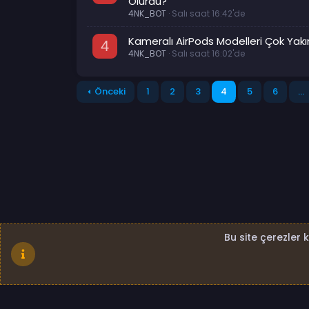
Olurdu?
4NK_BOT
Salı saat 16:42'de
Kameralı AirPods Modelleri Çok Yakınd
4
4NK_BOT
Salı saat 16:02'de
Önceki
1
2
3
4
5
6
…
Bu site çerezler 
Standard - Kapalı
Bize ulaşın
Şartlar ve kural