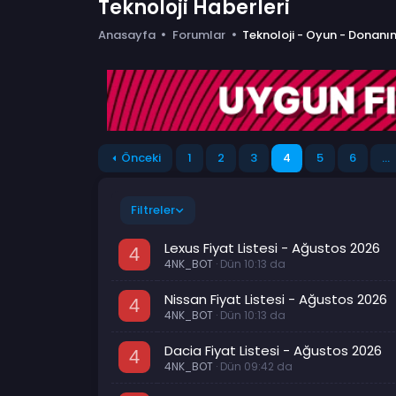
Teknoloji Haberleri
Anasayfa
Forumlar
Teknoloji - Oyun - Donanı
Önceki
1
2
3
4
5
6
…
Filtreler
Lexus Fiyat Listesi - Ağustos 2026
4
4NK_BOT
Dün 10:13 da
Nissan Fiyat Listesi - Ağustos 2026
4
4NK_BOT
Dün 10:13 da
Dacia Fiyat Listesi - Ağustos 2026
4
4NK_BOT
Dün 09:42 da