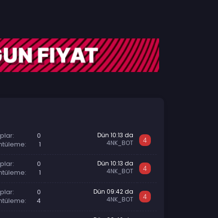
plar
0
Dün 10:13 da
4
4NK_BOT
ntüleme
1
plar
0
Dün 10:13 da
4
4NK_BOT
ntüleme
1
plar
0
Dün 09:42 da
4
4NK_BOT
ntüleme
4