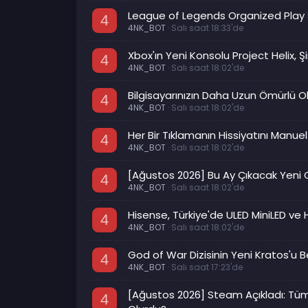
League of Legends Organized Play 
4
4NK_BOT
Salı saat 18:33'de
Xbox'ın Yeni Konsolu Project Helix, 
4
4NK_BOT
Salı saat 18:02'de
Bilgisayarınızın Daha Uzun Ömürlü O
4
4NK_BOT
Salı saat 18:02'de
Her Bir Tıklamanın Hissiyatını Manu
4
4NK_BOT
Salı saat 18:02'de
[Ağustos 2026] Bu Ay Çıkacak Yeni 
4
4NK_BOT
Salı saat 18:02'de
Hisense, Türkiye'de ULED MiniLED ve 
4
4NK_BOT
Salı saat 18:02'de
God of War Dizisinin Yeni Kratos'u Be
4
4NK_BOT
Salı saat 17:23'de
[Ağustos 2026] Steam Açıkladı: Tüm 
4