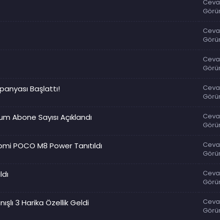
Ceva
Görü
Ceva
Görü
Ceva
Görü
Ceva
mpanyası Başlattı!
Görü
Ceva
ium Abone Sayısı Açıklandı
Görü
Ceva
aomi POCO M8 Power Tanıtıldı
Görü
Ceva
ldı
Görü
Ceva
ışlı 3 Harika Özellik Geldi
Görü