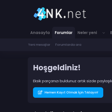
Anasayfa
Forumlar
Neler yeni
Yeni mesajlar
Forumlarda ara
Hoşgeldiniz!
Eksik parçanızı buldunuz artık sizde paylaş
Hemen Kayıt Olmak İçin Tıklayın!