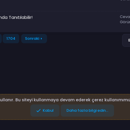
Ceva
a Tanıtılabilir!
Görü
1704
Sonraki
kullanır. Bu siteyi kullanmaya devam ederek çerez kullanımımız
Kabul
Daha fazla bilgi edin…
lar
Gizlilik politikası
Yardım
Ana sayfa
R
S
S