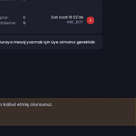
plar
0
Salı saat 16:02'de
4
4NK_BOT
ntüleme
9
Buraya mesaj yazmak için üye olmanız gereklidir.
ı kabul etmiş olursunuz.
4nk.net Tüm Hakları Saklıdır.