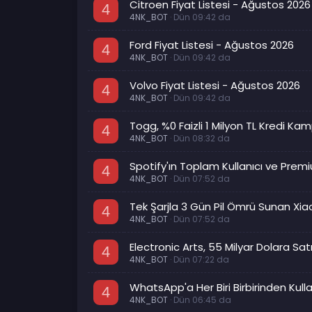
Citroen Fiyat Listesi - Ağustos 2026
4
4NK_BOT
Dün 09:42 da
Ford Fiyat Listesi - Ağustos 2026
4
4NK_BOT
Dün 09:42 da
Volvo Fiyat Listesi - Ağustos 2026
4
4NK_BOT
Dün 09:42 da
Togg, %0 Faizli 1 Milyon TL Kredi Ka
4
4NK_BOT
Dün 08:32 da
Spotify'ın Toplam Kullanıcı ve Prem
4
4NK_BOT
Dün 07:52 da
Tek Şarjla 3 Gün Pil Ömrü Sunan Xi
4
4NK_BOT
Dün 07:52 da
Electronic Arts, 55 Milyar Dolara Satı
4
4NK_BOT
Dün 07:22 da
WhatsApp'a Her Biri Birbirinden Kullan
4
4NK_BOT
Dün 06:45 da