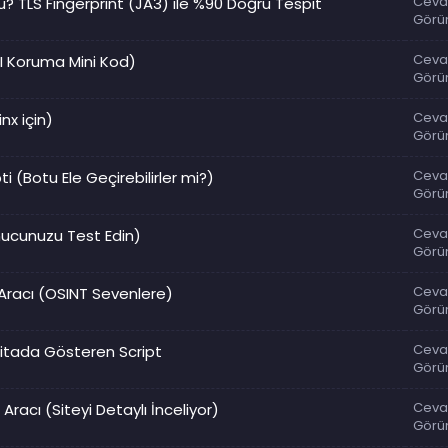
Ceva
? TLS Fingerprint (JA3) ile %90 Doğru Tespit
Görü
Ceva
PI Koruma Mini Kod)
Görü
Ceva
nx için)
Görü
Ceva
 (Botu Ele Geçirebilirler mi?)
Görü
Ceva
unucunuzu Test Edin)
Görü
Ceva
racı (OSINT Sevenlere)
Görü
Ceva
aritada Gösteren Script
Görü
Ceva
racı (Siteyi Detaylı İnceliyor)
Görü