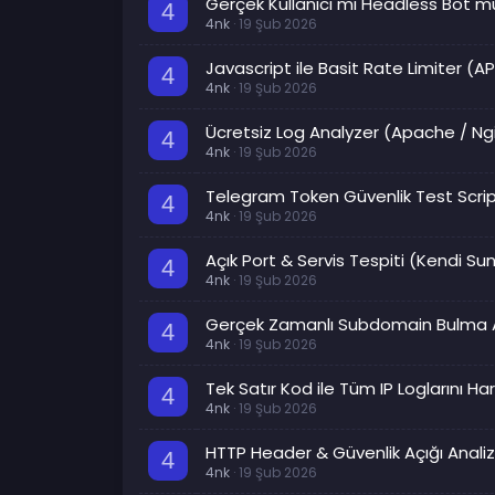
Gerçek Kullanıcı mı Headless Bot mu
4
4nk
19 Şub 2026
Javascript ile Basit Rate Limiter (A
4
4nk
19 Şub 2026
Ücretsiz Log Analyzer (Apache / Ngi
4
4nk
19 Şub 2026
Telegram Token Güvenlik Test Scripti
4
4nk
19 Şub 2026
Açık Port & Servis Tespiti (Kendi S
4
4nk
19 Şub 2026
Gerçek Zamanlı Subdomain Bulma A
4
4nk
19 Şub 2026
Tek Satır Kod ile Tüm IP Loglarını H
4
4nk
19 Şub 2026
HTTP Header & Güvenlik Açığı Analiz A
4
4nk
19 Şub 2026