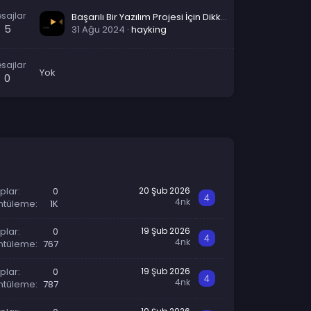
sajlar
Başarılı Bir Yazılım Projesi İçin Dikkat Edilmesi Gereken İpuçları
5
31 Ağu 2024
hayking
sajlar
Yok
0
plar
0
20 Şub 2026
4
4nk
ntüleme
1K
plar
0
19 Şub 2026
4
4nk
ntüleme
767
plar
0
19 Şub 2026
4
4nk
ntüleme
787