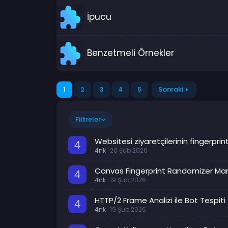
İpucu
Benzetmeli Örnekler
1
2
3
4
5
Sonraki
Filtreler
Websitesi ziyaretçilerinin fingerprint
4
4nk
20 Şub 2026
Canvas Fingerprint Randomizer Ma
4
4nk
19 Şub 2026
HTTP/2 Frame Analizi ile Bot Tespiti 
4
4nk
19 Şub 2026