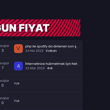
sajlar
php ile spotify da dinlenen son şarkıyı çekme
V
3
24 Nis 2023
Volkan
sajlar
İnternetinize hükmetmek İçin NetLimiter Programı Kullanımı
4
7
22 Mar 2023
4nk
sajlar
Yok
0
sajlar
Yok
0