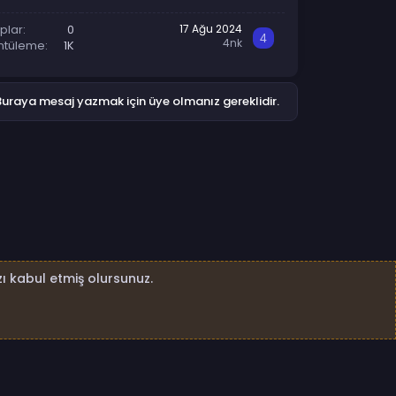
plar
0
17 Ağu 2024
4
4nk
ntüleme
1K
Buraya mesaj yazmak için üye olmanız gereklidir.
ı kabul etmiş olursunuz.
4nk.net Tüm Hakları Saklıdır.