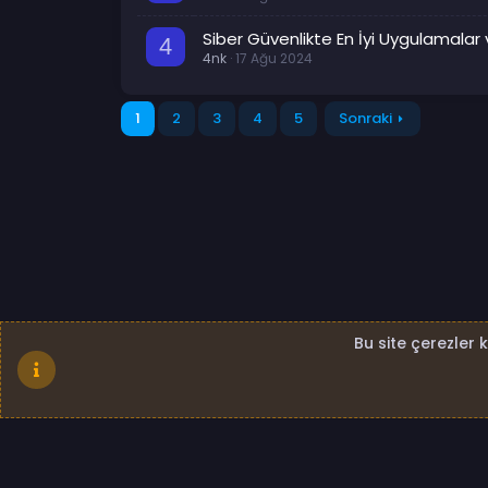
Siber Güvenlikte En İyi Uygulamala
4
4nk
17 Ağu 2024
1
2
3
4
5
Sonraki
Bu site çerezler 
Standard - Kapalı
Bize ulaşın
Şartlar ve kural