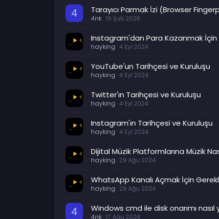
Tarayıcı Parmak İzi (Browser Fingerpr
4
4nk
19 Şub 2026
Instagram'dan Para Kazanmak İçin G
hayking
4 Eyl 2024
YouTube'un Tarihçesi ve Kuruluşu
hayking
4 Eyl 2024
Twitter'ın Tarihçesi ve Kuruluşu
hayking
4 Eyl 2024
Instagram'ın Tarihçesi ve Kuruluşu
hayking
4 Eyl 2024
Dijital Müzik Platformlarına Müzik Nas
hayking
29 Ağu 2024
WhatsApp Kanalı Açmak İçin Gerekli
hayking
29 Ağu 2024
Windows cmd ile disk onarımı nasıl ya
4
4nk
17 Ağu 2024