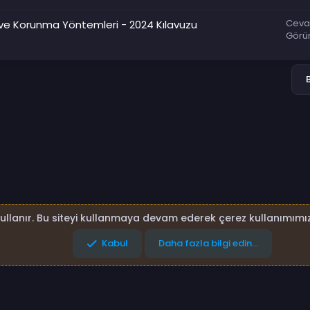
Ceva
r ve Korunma Yöntemleri - 2024 Kılavuzu
Görü
kullanır. Bu siteyi kullanmaya devam ederek çerez kullanımımız
Kabul
Daha fazla bilgi edin…
lar
Gizlilik politikası
Yardım
Ana sayfa
R
S
S