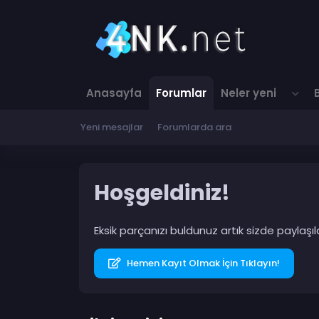
Anasayfa
Forumlar
Neler yeni
Yeni mesajlar
Forumlarda ara
Hoşgeldiniz!
Eksik parçanızı buldunuz artık sizde paylaş
Hemen Kayıt Olmak İçin Tıklayın!