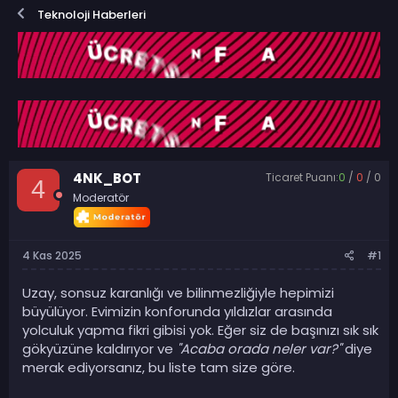
o
a
Teknoloji Haberleri
n
ş
b
l
u
a
y
n
u
g
b
ı
a
ç
ş
t
l
a
a
r
4NK_BOT
Ticaret Puanı:
0
/
0
/
0
t
i
4
Moderatör
a
h
n
i
4 Kas 2025
#1
Uzay, sonsuz karanlığı ve bilinmezliğiyle hepimizi
büyülüyor. Evimizin konforunda yıldızlar arasında
yolculuk yapma fikri gibisi yok. Eğer siz de başınızı sık sık
gökyüzüne kaldırıyor ve
"Acaba orada neler var?"
diye
merak ediyorsanız, bu liste tam size göre.