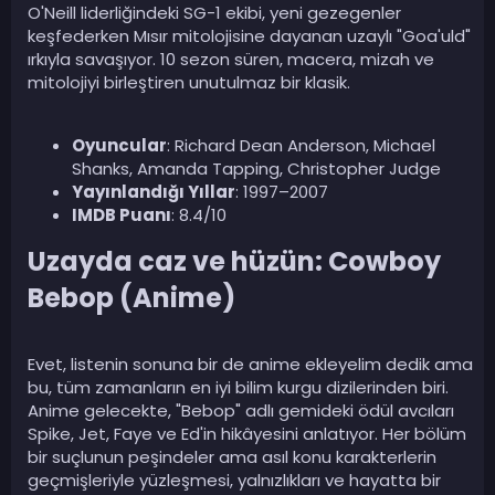
O'Neill liderliğindeki SG-1 ekibi, yeni gezegenler
keşfederken Mısır mitolojisine dayanan uzaylı "Goa'uld"
ırkıyla savaşıyor. 10 sezon süren, macera, mizah ve
mitolojiyi birleştiren unutulmaz bir klasik.
Oyuncular
: Richard Dean Anderson, Michael
Shanks, Amanda Tapping, Christopher Judge
Yayınlandığı Yıllar
: 1997–2007
IMDB Puanı
: 8.4/10
Uzayda caz ve hüzün: Cowboy
Bebop (Anime)​
Evet, listenin sonuna bir de anime ekleyelim dedik ama
bu, tüm zamanların en iyi bilim kurgu dizilerinden biri.
Anime gelecekte, "Bebop" adlı gemideki ödül avcıları
Spike, Jet, Faye ve Ed'in hikâyesini anlatıyor. Her bölüm
bir suçlunun peşindeler ama asıl konu karakterlerin
geçmişleriyle yüzleşmesi, yalnızlıkları ve hayatta bir