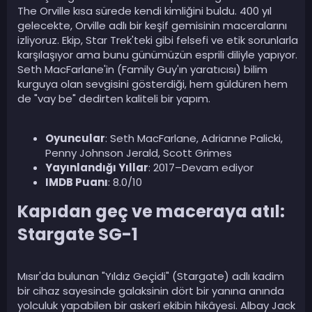
The Orville kısa sürede kendi kimliğini buldu. 400 yıl
gelecekte, Orville adlı bir keşif gemisinin maceralarını
izliyoruz. Ekip, Star Trek'teki gibi felsefi ve etik sorunlarla
karşılaşıyor ama bunu günümüzün esprili diliyle yapıyor.
Seth MacFarlane'in (Family Guy'ın yaratıcısı) bilim
kurguya olan sevgisini gösterdiği, hem güldüren hem
de "vay be" dedirten kaliteli bir yapım.
Oyuncular
: Seth MacFarlane, Adrianne Palicki,
Penny Johnson Jerald, Scott Grimes
Yayınlandığı Yıllar
: 2017–Devam ediyor
IMDB Puanı
: 8.0/10
Kapıdan geç ve maceraya atıl:
Stargate SG-1​
Mısır'da bulunan "Yıldız Geçidi" (Stargate) adlı kadim
bir cihaz sayesinde galaksinin dört bir yanına anında
yolculuk yapabilen bir askerî ekibin hikâyesi. Albay Jack