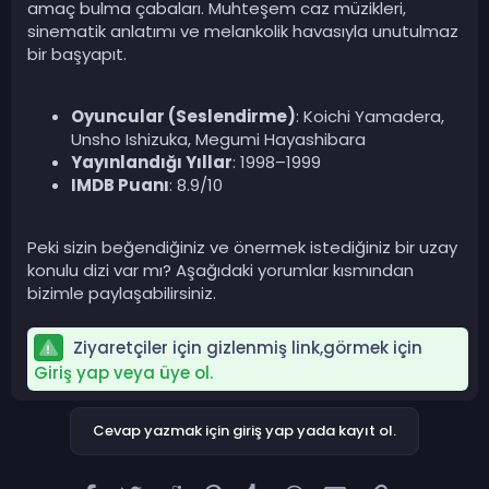
amaç bulma çabaları. Muhteşem caz müzikleri,
sinematik anlatımı ve melankolik havasıyla unutulmaz
bir başyapıt.
Oyuncular (Seslendirme)
: Koichi Yamadera,
Unsho Ishizuka, Megumi Hayashibara
Yayınlandığı Yıllar
: 1998–1999
IMDB Puanı
: 8.9/10
Peki sizin beğendiğiniz ve önermek istediğiniz bir uzay
konulu dizi var mı? Aşağıdaki yorumlar kısmından
bizimle paylaşabilirsiniz.
Ziyaretçiler için gizlenmiş link,görmek için
Giriş yap veya üye ol.
Cevap yazmak için giriş yap yada kayıt ol.