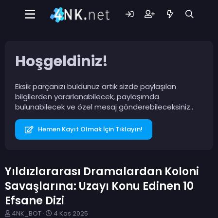
Hoşgeldiniz!
Eksik parçanızı buldunuz artık sizde paylaşılan
bilgilerden yararlanabilecek, paylaşımda
bulunabilecek ve özel mesaj gönderebileceksiniz..
Hemen Kayıt Olmak İçin Tıklayın!
Yıldızlararası Dramalardan Koloni
Savaşlarına: Uzayı Konu Edinen 10
Efsane Dizi
K
B
4NK_BOT
4 Kas 2025