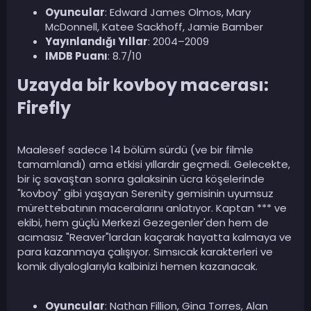
Oyuncular
: Edward James Olmos, Mary
McDonnell, Katee Sackhoff, Jamie Bamber
Yayınlandığı Yıllar
: 2004–2009
IMDB Puanı
: 8.7/10
Uzayda bir kovboy macerası:
Firefly​
Maalesef sadece 14 bölüm sürdü (ve bir filmle
tamamlandı) ama etkisi yıllardır geçmedi. Gelecekte,
bir iç savaştan sonra galaksinin ücra köşelerinde
"kovboy" gibi yaşayan Serenity gemisinin uyumsuz
mürettebatının maceralarını anlatıyor. Kaptan *** ve
ekibi, hem güçlü Merkezi Gezegenler'den hem de
acımasız "Reaver"lardan kaçarak hayatta kalmaya ve
para kazanmaya çalışıyor. Sımsıcak karakterleri ve
komik diyaloglarıyla kalbinizi hemen kazanacak.
Oyuncular
: Nathan Fillion, Gina Torres, Alan