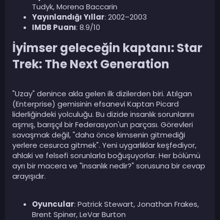
Tudyk, Morena Baccarin
Yayınlandığı Yıllar
: 2002–2003
IMDB Puanı
: 8.9/10
İyimser geleceğin kaptanı: Star
Trek: The Next Generation​
"Uzay" denince akla gelen ilk dizilerden biri. Atılgan
(Enterprise) gemisinin efsanevi Kaptan Picard
liderliğindeki yolculuğu. Bu dizide insanlık sorunlarını
aşmış, barışçıl bir Federasyon'un parçası. Görevleri
savaşmak değil, "daha önce kimsenin gitmediği
yerlere cesurca gitmek". Yeni uygarlıklar keşfediyor,
ahlaki ve felsefi sorunlarla boğuşuyorlar. Her bölümü
ayrı bir macera ve "insanlık nedir?" sorusuna bir cevap
arayışıdır.
Oyuncular
: Patrick Stewart, Jonathan Frakes,
Brent Spiner, LeVar Burton