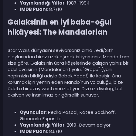
Yayınlandığı Yıllar
: 1987–1994
IMDB Puanı
: 8.7/10
Galaksinin en iyi baba-oğul
hikâyesi: The Mandalorian​
Star Wars dünyasını seviyorsanız ama Jedi/Sith
olaylarından biraz uzaklaşmak istiyorsanız, Mando tam
size göre. Galaksinin ücra köşelerinde çalışan yalnız bir
ödül avcısının (Mandalorian) yolu, "Grogu" (yani
hepimizin bildiği adıyla Bebek Yoda!) ile kesişir. Onu
korumak için yemin eden Mando'nun yolculuğu, bize
âdeta bir uzay westerni izletiyor. Dizi az diyalog, bol
aksiyon ve inanılmaz bir görsellik sunuyor.
Oyuncular
: Pedro Pascal, Katee Sackhoff,
Giancarlo Esposito
Yayınlandığı Yıllar
: 2019–Devam ediyor
IMDB Puanı
: 8.6/10