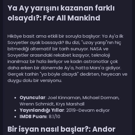
Ya Ay yarışını kazanan farklı
olsaydı?: For All Mankind​
Hikâye basit ama etkili bir soruyla başlıyor: Ya Ay'a ilk
Sovyetler ayak bassaydı? Bu dizi, "uzay yarışı"nın hiç
bitmediği alternatif bir tarih sunuyor. NASA ve
Sovyetler arasındaki rekabet kızışıyor, teknoloji
inanılmaz bir hızla ilerliyor ve kadın astronotlar çok
daha erken bir dönemde Ay'a, hatta Mars'a gidiyor.
Gerçek tarihin "ya böyle olsaydı" dedirten, heyecan ve
duygu dolu bir versiyonu.
Oyuncular
: Joel Kinnaman, Michael Dorman,
Wrenn Schmidt, Krys Marshall
Yayınlandığı Yıllar
: 2019–Devam ediyor
IMDB Puanı
: 8.1/10
Bir isyan nasıl başlar?: Andor​