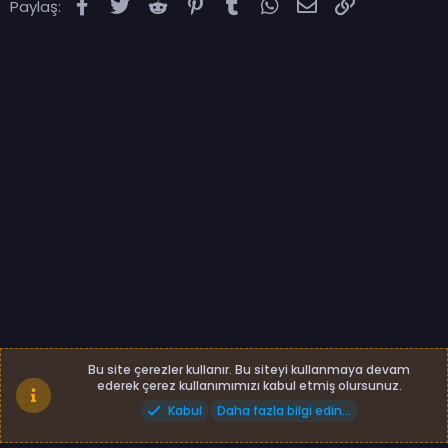
Facebook
Twitter
Reddit
Pinterest
Tumblr
WhatsApp
E-posta
Link
Paylaş:
Standard - Kapalı
Bize ulaşın
Bu site çerezler kullanır. Bu siteyi kullanmaya devam
Şartlar ve kurallar
Gizlilik politikası
Yardım
ederek çerez kullanımımızı kabul etmiş olursunuz.
Ana sayfa
R
Kabul
Daha fazla bilgi edin…
S
4nk.net Tüm Hakları Saklıdır.
S