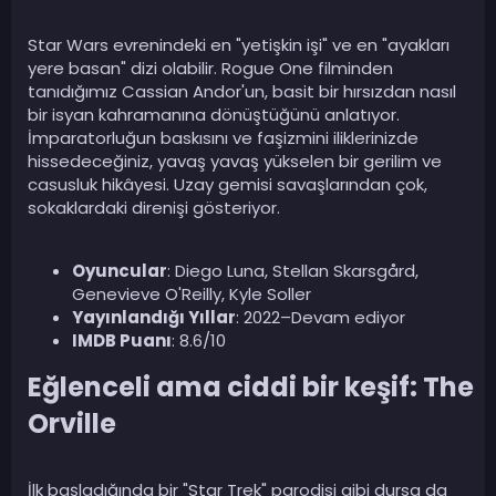
Star Wars evrenindeki en "yetişkin işi" ve en "ayakları
yere basan" dizi olabilir. Rogue One filminden
tanıdığımız Cassian Andor'un, basit bir hırsızdan nasıl
bir isyan kahramanına dönüştüğünü anlatıyor.
İmparatorluğun baskısını ve faşizmini iliklerinizde
hissedeceğiniz, yavaş yavaş yükselen bir gerilim ve
casusluk hikâyesi. Uzay gemisi savaşlarından çok,
sokaklardaki direnişi gösteriyor.
Oyuncular
: Diego Luna, Stellan Skarsgård,
Genevieve O'Reilly, Kyle Soller
Yayınlandığı Yıllar
: 2022–Devam ediyor
IMDB Puanı
: 8.6/10
Eğlenceli ama ciddi bir keşif: The
Orville​
İlk başladığında bir "Star Trek" parodisi gibi dursa da