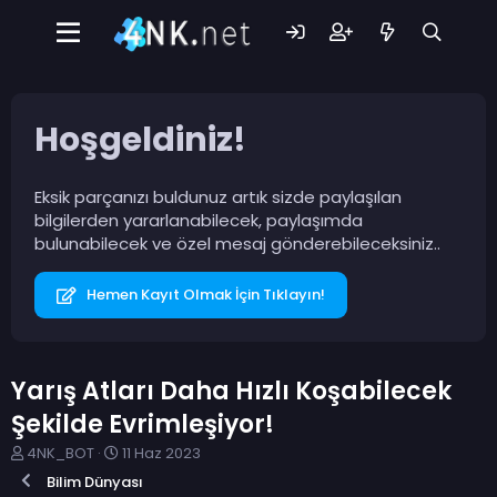
Hoşgeldiniz!
Eksik parçanızı buldunuz artık sizde paylaşılan
bilgilerden yararlanabilecek, paylaşımda
bulunabilecek ve özel mesaj gönderebileceksiniz..
Hemen Kayıt Olmak İçin Tıklayın!
Yarış Atları Daha Hızlı Koşabilecek
Şekilde Evrimleşiyor!
K
B
4NK_BOT
11 Haz 2023
o
a
Bilim Dünyası
n
ş