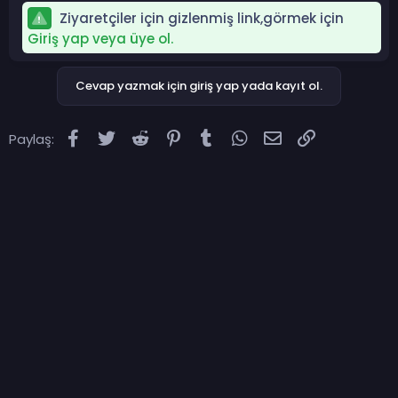
Ziyaretçiler için gizlenmiş link,görmek için
Giriş yap veya üye ol.
Cevap yazmak için giriş yap yada kayıt ol.
Facebook
Twitter
Reddit
Pinterest
Tumblr
WhatsApp
E-posta
Link
Paylaş: