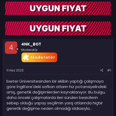
b
l
u
a
y
n
u
g
b
ı
a
ç
ş
t
l
a
a
r
4NK_BOT
t
i
4
Moderatör
a
h
n
i
11 Haz 2023
#1
Exeter Üniversitesinden bir ekibin yaptığı çalışmaya
göre İngiltere'deki safkan atların hız potansiyelindeki
artış, genetik değişimlerden kaynaklanıyor. Bu bulgu,
daha önceki çalışmalarda ileri sürülen besicilerin
sebep olduğu yapay seçilimin yarış atlarında hiçbir
genetik değişime neden olmadığı iddiasıyla…