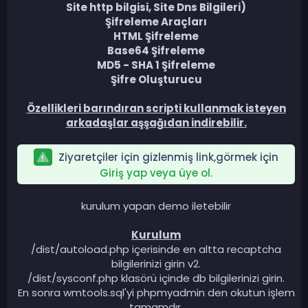
Site http bilgisi, Site Dns Bilgileri)
Şifreleme Araçları
HTML Şifreleme
Base64 Şifreleme
MD5 - SHA 1 Şifreleme
Şifre Oluşturucu
Özellikleri barındıran scripti kullanmak isteyen
arkadaşlar aşşağıdan indirebilir.
Ziyaretçiler için gizlenmiş link,görmek için
Giriş yap veya üye ol.
kurulum yapan demo iletebilir
Kurulum
/dist/autoload.php içerisinde en altta recaptcha
bilgilerinizi girin v2.
/dist/sysconf.php klasörü içinde db bilgilerinizi girin.
En sonra wmtools.sql'yi phpmyadmin den okutun işlem
tamamdır.​