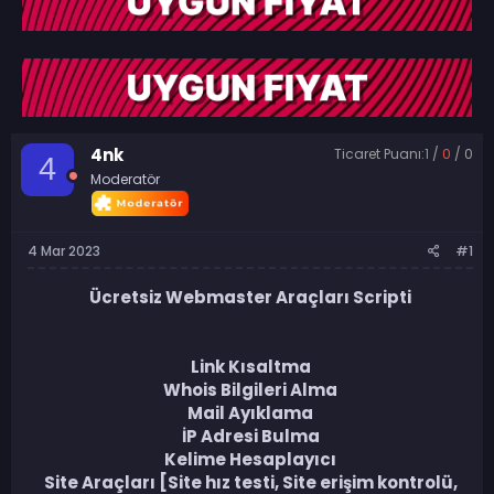
u
a
y
n
u
g
b
ı
a
ç
ş
t
l
a
a
r
4nk
Ticaret Puanı:
1
/
0
/
0
t
i
4
Moderatör
a
h
n
i
4 Mar 2023
#1
Ücretsiz Webmaster Araçları Scripti
Link Kısaltma
Whois Bilgileri Alma
Mail Ayıklama
İP Adresi Bulma
Kelime Hesaplayıcı
Site Araçları [Site hız testi, Site erişim kontrolü,