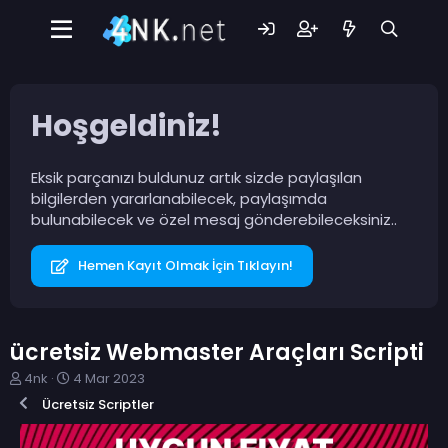
Hoşgeldiniz!
Eksik parçanızı buldunuz artık sizde paylaşılan
bilgilerden yararlanabilecek, paylaşımda
bulunabilecek ve özel mesaj gönderebileceksiniz..
Hemen Kayıt Olmak İçin Tıklayın!
ücretsiz Webmaster Araçları Scripti
K
B
4nk
4 Mar 2023
o
a
Ücretsiz Scriptler
n
ş
b
l