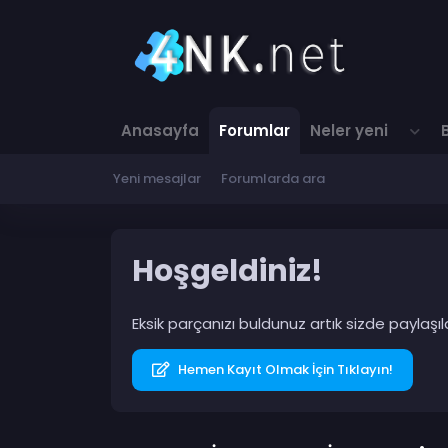
Anasayfa
Forumlar
Neler yeni
Yeni mesajlar
Forumlarda ara
Hoşgeldiniz!
Eksik parçanızı buldunuz artık sizde paylaş
Hemen Kayıt Olmak İçin Tıklayın!