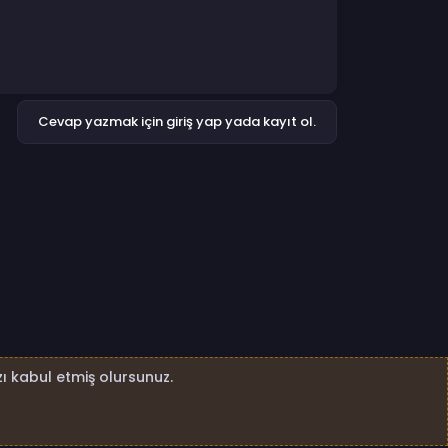
Cevap yazmak için giriş yap yada kayıt ol.
ı kabul etmiş olursunuz.
4nk.net Tüm Hakları Saklıdır.