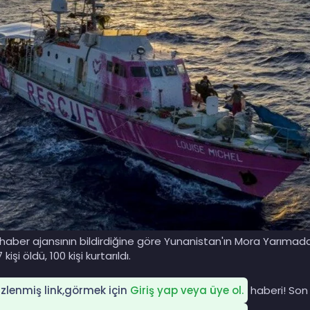
aber ajansının bildirdiğine göre Yunanistan'ın Mora Yarımadas
şi öldü, 100 kişi kurtarıldı.
gizlenmiş link,görmek için
Giriş yap veya üye ol.
haberi! Son 