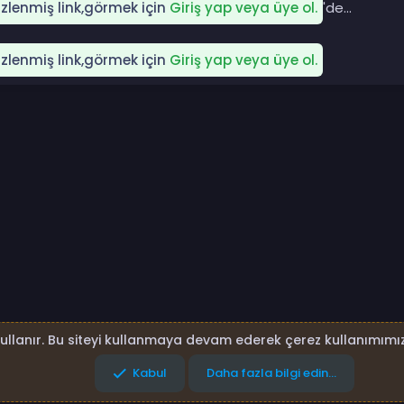
gizlenmiş link,görmek için
Giriş yap veya üye ol.
'de...
gizlenmiş link,görmek için
Giriş yap veya üye ol.
p
sta
Link
kullanır. Bu siteyi kullanmaya devam ederek çerez kullanımımız
Kabul
Daha fazla bilgi edin…
lar
Gizlilik politikası
Yardım
Ana sayfa
R
S