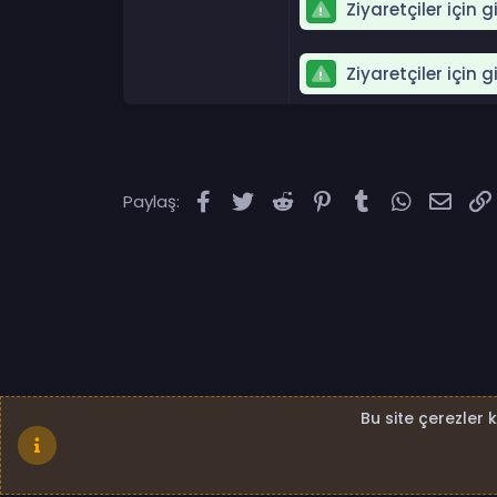
Ziyaretçiler için 
Ziyaretçiler için 
Facebook
Twitter
Reddit
Pinterest
Tumblr
WhatsAp
E-po
Paylaş:
Bu site çerezler 
Standard - Kapalı
Bize ulaşın
Şartlar ve kural