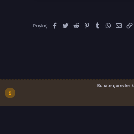
Facebook
Twitter
Reddit
Pinterest
Tumblr
WhatsAp
E-po
Paylaş:
Bu site çerezler 
Standard - Kapalı
Bize ulaşın
Şartlar ve kural