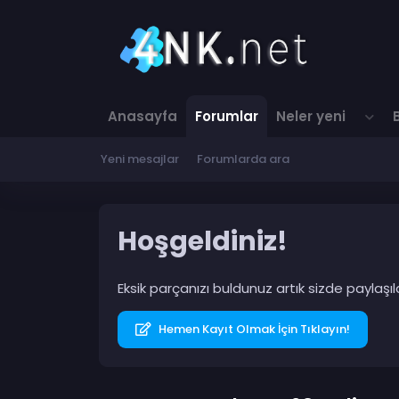
Anasayfa
Forumlar
Neler yeni
Yeni mesajlar
Forumlarda ara
Hoşgeldiniz!
Eksik parçanızı buldunuz artık sizde paylaş
Hemen Kayıt Olmak İçin Tıklayın!