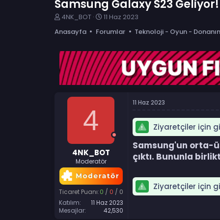
Samsung Galaxy S23 Geliyor! 
K
B
4NK_BOT
11 Haz 2023
o
a
Anasayfa
Forumlar
Teknoloji - Oyun - Donanı
n
ş
b
l
u
a
y
n
u
g
b
ı
a
ç
ş
t
11 Haz 2023
l
a
4
a
r
t
i
Ziyaretçiler için 
a
h
n
i
Samsung'un orta-üst
4NK_BOT
çıktı. Bununla birlik
Moderatör
Ziyaretçiler için 
Ticaret Puanı:
0
/
0
/
0
Katılım
11 Haz 2023
Mesajlar
42,530