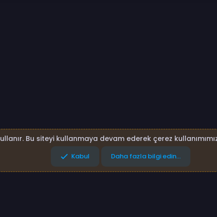
p
sta
Link
kullanır. Bu siteyi kullanmaya devam ederek çerez kullanımımız
Kabul
Daha fazla bilgi edin…
lar
Gizlilik politikası
Yardım
Ana sayfa
R
S
S