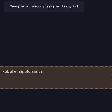
Cevap yazmak için giriş yap yada kayıt ol.
ı kabul etmiş olursunuz.
4nk.net Tüm Hakları Saklıdır.