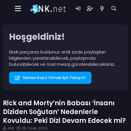
Hoşgeldiniz!
Eksik parçanızı buldunuz artık sizde paylaşılan
bilgilerden yararlanabilecek, paylaşımda
bulunabilecek ve özel mesaj gönderebileceksiniz..
Hemen Kayıt Olmak İçin Tıklayın!
Rick and Morty’nin Babası ‘İnsanı
Diziden Soğutan’ Nedenlerle
Kovuldu: Peki Dizi Devam Edecek mi?
K
B
4nk
26 Ocak 2023