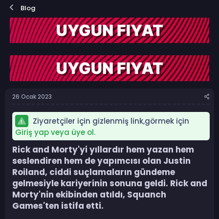
o
a
Blog
n
ş
b
l
u
a
y
n
u
g
b
ı
a
ç
ş
t
l
a
a
r
26 Ocak 2023
t
i
a
h
n
i
Ziyaretçiler için gizlenmiş link,görmek için
Giriş yap veya üye ol.
Rick and Morty'yi yıllardır hem yazan hem
seslendiren hem de yapımcısı olan Justin
Roiland, ciddi suçlamaların gündeme
gelmesiyle kariyerinin sonuna geldi. Rick and
Morty'nin ekibinden atıldı, Squanch
Games'ten istifa etti.​