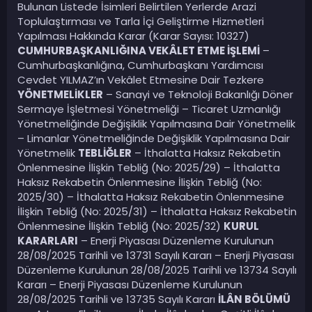
Bulunan Listede İsimleri Belirtilen Yerlerde Arazi
Toplulaştırması ve Tarla İçi Geliştirme Hizmetleri
Yapılması Hakkında Karar (Karar Sayısı: 10327)
CUMHURBAŞKANLIĞINA VEKÂLET ETME İŞLEMİ
–
Cumhurbaşkanlığına, Cumhurbaşkanı Yardımcısı
Cevdet YILMAZ’ın Vekâlet Etmesine Dair Tezkere
YÖNETMELİKLER
– Sanayi ve Teknoloji Bakanlığı Döner
Sermaye İşletmesi Yönetmeliği – Ticaret Uzmanlığı
Yönetmeliğinde Değişiklik Yapılmasına Dair Yönetmelik
– Limanlar Yönetmeliğinde Değişiklik Yapılmasına Dair
Yönetmelik
TEBLİĞLER
– İthalatta Haksız Rekabetin
Önlenmesine İlişkin Tebliğ (No: 2025/29) – İthalatta
Haksız Rekabetin Önlenmesine İlişkin Tebliğ (No:
2025/30) – İthalatta Haksız Rekabetin Önlenmesine
İlişkin Tebliğ (No: 2025/31) – İthalatta Haksız Rekabetin
Önlenmesine İlişkin Tebliğ (No: 2025/32)
KURUL
KARARLARI
– Enerji Piyasası Düzenleme Kurulunun
28/08/2025 Tarihli ve 13731 Sayılı Kararı – Enerji Piyasası
Düzenleme Kurulunun 28/08/2025 Tarihli ve 13734 Sayılı
Kararı – Enerji Piyasası Düzenleme Kurulunun
28/08/2025 Tarihli ve 13735 Sayılı Kararı
İLÂN BÖLÜMÜ