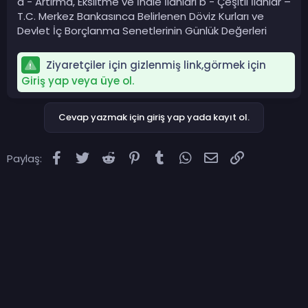
a - Artırma, Eksiltme ve İhale İlânları b - Çeşitli İlânlar –
T.C. Merkez Bankasınca Belirlenen Döviz Kurları ve
Devlet İç Borçlanma Senetlerinin Günlük Değerleri
Ziyaretçiler için gizlenmiş link,görmek için
Giriş yap veya üye ol.
Cevap yazmak için giriş yap yada kayıt ol.
Facebook
Twitter
Reddit
Pinterest
Tumblr
WhatsApp
E-posta
Link
Paylaş: