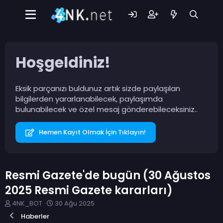
Hoşgeldiniz!
Eksik parçanızı buldunuz artık sizde paylaşılan
bilgilerden yararlanabilecek, paylaşımda
bulunabilecek ve özel mesaj gönderebileceksiniz..
Hemen Kayıt Olmak İçin Tıklayın!
Resmi Gazete'de bugün (30 Ağustos
2025 Resmi Gazete kararları)
K
B
4NK_BOT
30 Ağu 2025
o
a
Haberler
n
ş