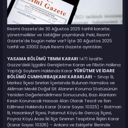
Resmi Gazete'de 30 Ağustos 2025 tarihli kararlar,
yönetmelikler ve tebliğler yayımlandı. Peki, Resmi
Gazete'de bugün neler var? İşte 30 Ağustos 2025
tarihli ve 33002 Sayılı Resmi Gazete ayrıntıları.
YASAMA BÖLÜMÜ
TBMM KARARI
1471 İsrail’in
Gazze’deki İşgalini Genişletme Kararı ve Filistin Halkına
Yaptığı Soykırım Hakkında Karar
YÜRÜTME VE İDARE
BÖLÜMÜ
CUMHURBAŞKANI KARARLARI
– Sinop İli,
Merkez İlçesi Sınırları İçerisinde Bulunan Hamsilos ve
Akliman Mevkii Doğal Sit Alanının Koruma Statüsünün
Yeniden Değerlendirilmesi Sonucunda, Bazı Alanların
Kesin Korunacak Hassas Alan Olarak Tescil ve İlan
Edilmesi Hakkında Karar (Karar Sayısı: 10325) – Batman
İli, Hasankeyf İlçesi, Palamut Köyü ile Gercüş İlçesi,
Poyraz Köyü Arası İki İlçe Sınırının Tespitine İlişkin Karar
(Karar Sayısı: 10326) – Ankara ve Eskişehir İllerinde