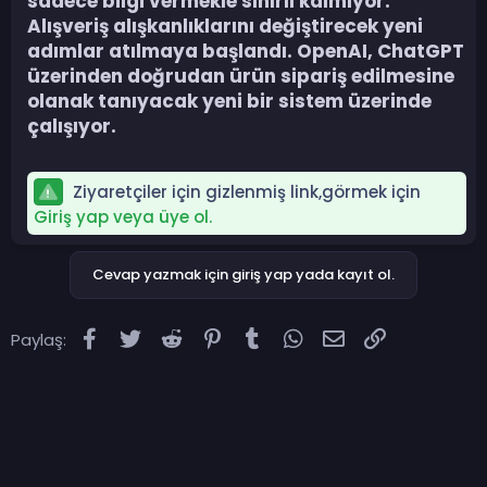
sadece bilgi vermekle sınırlı kalmıyor.
Alışveriş alışkanlıklarını değiştirecek yeni
adımlar atılmaya başlandı. OpenAI, ChatGPT
üzerinden doğrudan ürün sipariş edilmesine
olanak tanıyacak yeni bir sistem üzerinde
çalışıyor.​
Ziyaretçiler için gizlenmiş link,görmek için
Giriş yap veya üye ol.
Cevap yazmak için giriş yap yada kayıt ol.
Facebook
Twitter
Reddit
Pinterest
Tumblr
WhatsApp
E-posta
Link
Paylaş: