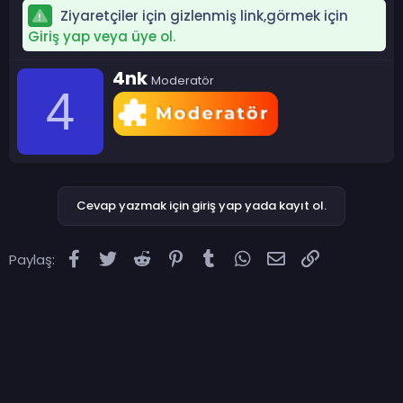
Ziyaretçiler için gizlenmiş link,görmek için
Giriş yap veya üye ol.
Y
4nk
Moderatör
a
4
z
a
r
Cevap yazmak için giriş yap yada kayıt ol.
Facebook
Twitter
Reddit
Pinterest
Tumblr
WhatsApp
E-posta
Link
Paylaş: