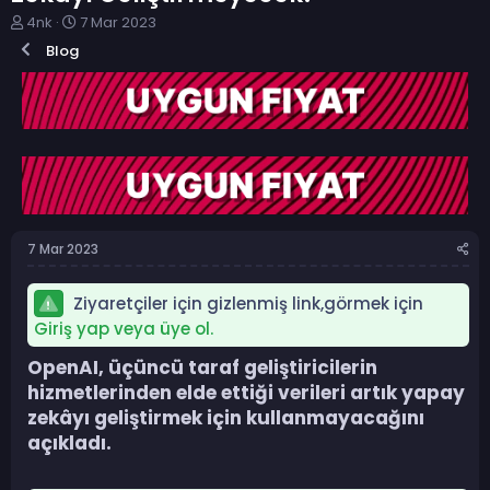
K
B
4nk
7 Mar 2023
o
a
Blog
n
ş
b
l
u
a
y
n
u
g
b
ı
a
ç
ş
t
l
a
a
r
7 Mar 2023
t
i
a
h
n
i
Ziyaretçiler için gizlenmiş link,görmek için
Giriş yap veya üye ol.
OpenAI, üçüncü taraf geliştiricilerin
hizmetlerinden elde ettiği verileri artık yapay
zekâyı geliştirmek için kullanmayacağını
açıkladı.​