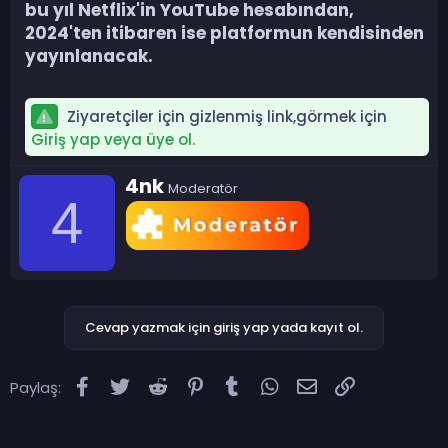
bu yıl Netflix'in YouTube hesabından,
2024'ten itibaren ise platformun kendisinden
yayınlanacak.​
Ziyaretçiler için gizlenmiş link,görmek için
Giriş yap veya üye ol.
Y
4nk
Moderatör
a
4
z
a
r
Cevap yazmak için giriş yap yada kayıt ol.
Facebook
Twitter
Reddit
Pinterest
Tumblr
WhatsApp
E-posta
Link
Paylaş: