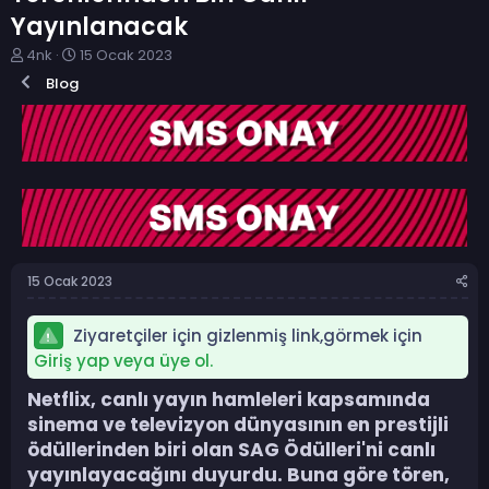
Yayınlanacak
K
B
4nk
15 Ocak 2023
o
a
Blog
n
ş
b
l
u
a
y
n
u
g
b
ı
a
ç
ş
t
l
a
a
r
15 Ocak 2023
t
i
a
h
n
i
Ziyaretçiler için gizlenmiş link,görmek için
Giriş yap veya üye ol.
Netflix, canlı yayın hamleleri kapsamında
sinema ve televizyon dünyasının en prestijli
ödüllerinden biri olan SAG Ödülleri'ni canlı
yayınlayacağını duyurdu. Buna göre tören,