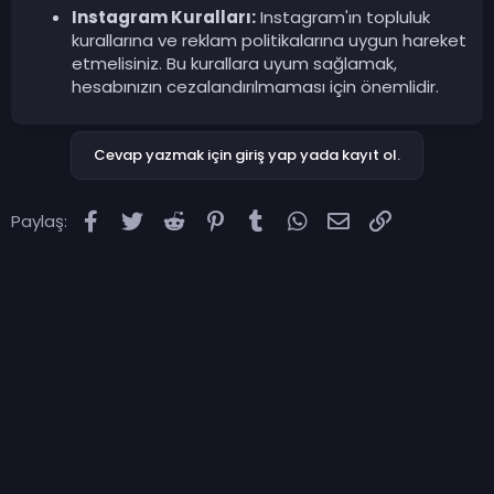
Instagram Kuralları:
Instagram'ın topluluk
kurallarına ve reklam politikalarına uygun hareket
etmelisiniz. Bu kurallara uyum sağlamak,
hesabınızın cezalandırılmaması için önemlidir.
Cevap yazmak için giriş yap yada kayıt ol.
Facebook
Twitter
Reddit
Pinterest
Tumblr
WhatsApp
E-posta
Link
Paylaş: