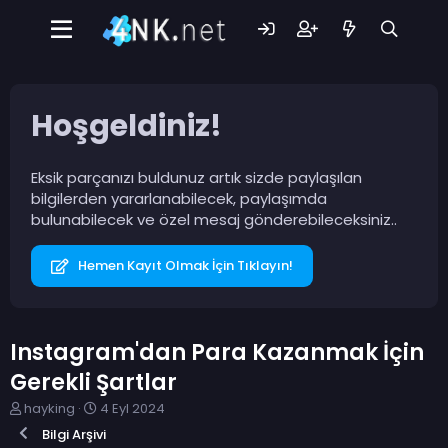
Hoşgeldiniz!
Eksik parçanızı buldunuz artık sizde paylaşılan
bilgilerden yararlanabilecek, paylaşımda
bulunabilecek ve özel mesaj gönderebileceksiniz..
Hemen Kayıt Olmak İçin Tıklayın!
Instagram'dan Para Kazanmak İçin
Gerekli Şartlar
K
B
hayking
4 Eyl 2024
o
a
Bilgi Arşivi
n
ş