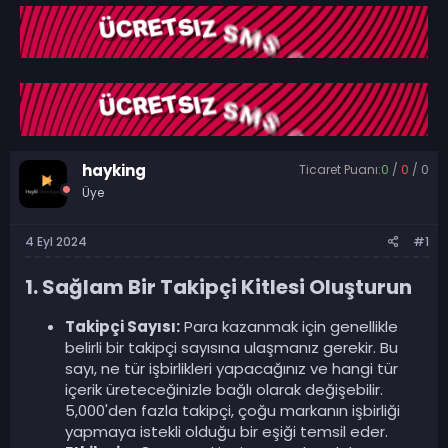
b
l
u
a
y
n
u
g
b
ı
a
ç
ş
t
l
a
a
r
hayking
Ticaret Puanı:
0
/
0
/
0
t
i
Üye
a
h
n
i
4 Eyl 2024
#1
1. Sağlam Bir Takipçi Kitlesi Oluşturun
Takipçi Sayısı:
Para kazanmak için genellikle
belirli bir takipçi sayısına ulaşmanız gerekir. Bu
sayı, ne tür işbirlikleri yapacağınız ve hangi tür
içerik üreteceğinizle bağlı olarak değişebilir.
5,000'den fazla takipçi, çoğu markanın işbirliği
yapmaya istekli olduğu bir eşiği temsil eder.