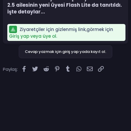
2.5 ailesinin yeni üyesi Flash Lite da tanıtıldı.
İşte detaylar...​
Ziyaretçiler için gizlenmiş link,görmek için
Giriş yap veya üye ol.
Cevap yazmak için giriş yap yada kayıt ol.
Facebook
Twitter
Reddit
Pinterest
Tumblr
WhatsApp
E-posta
Link
Paylaş: