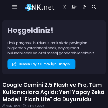
Hoşgeldiniz!
Eksik parçanızı buldunuz artık sizde paylaşılan
bilgilerden yararlanabilecek, paylaşımda
bulunabilecek ve özel mesaj gönderebileceksiniz..
Hemen Kayıt Olmak İçin Tıklayın!
Google Gemini 2.5 Flash ve Pro, Tüm
Kullanıcılara Açıldı: Yeni Yapay Zekâ
Modeli "Flash Lite" da Duyuruldu
K
B
4NK_BOT
18 Haz 2025