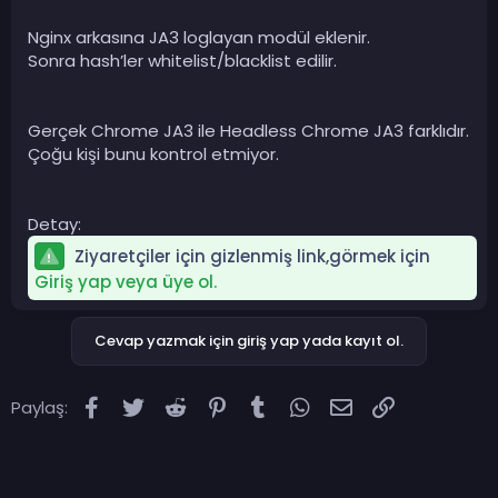
Nginx arkasına JA3 loglayan modül eklenir.
Sonra hash’ler whitelist/blacklist edilir.
Gerçek Chrome JA3 ile Headless Chrome JA3 farklıdır.
Çoğu kişi bunu kontrol etmiyor.
Detay:
Ziyaretçiler için gizlenmiş link,görmek için
Giriş yap veya üye ol.
Cevap yazmak için giriş yap yada kayıt ol.
Facebook
Twitter
Reddit
Pinterest
Tumblr
WhatsApp
E-posta
Link
Paylaş: