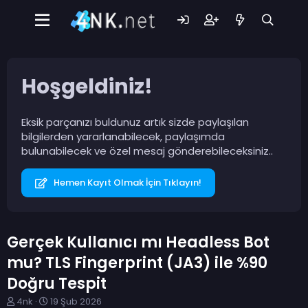
Hoşgeldiniz!
Eksik parçanızı buldunuz artık sizde paylaşılan
bilgilerden yararlanabilecek, paylaşımda
bulunabilecek ve özel mesaj gönderebileceksiniz..
Hemen Kayıt Olmak İçin Tıklayın!
Gerçek Kullanıcı mı Headless Bot
mu? TLS Fingerprint (JA3) ile %90
Doğru Tespit
K
B
4nk
19 Şub 2026