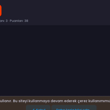
anı
3
Puanları
38
p
sta
Link
kullanır. Bu siteyi kullanmaya devam ederek çerez kullanımımız
Kabul
Daha fazla bilgi edin…