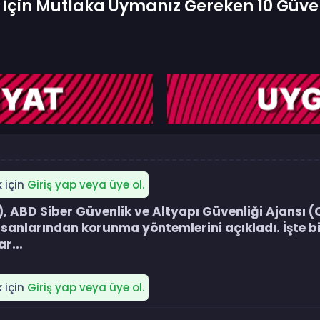
İçin Mutlaka Uymanız Gereken 10 Güven
k için
Giriş yap veya üye ol.
, ABD Siber Güvenlik ve Altyapı Güvenliği Ajansı (CI
orsanlarından korunma yöntemlerini açıkladı. İşte
...​
k için
Giriş yap veya üye ol.