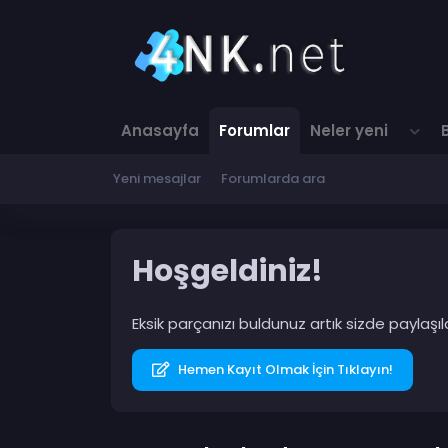
Anasayfa
Forumlar
Neler yeni
Yeni mesajlar
Forumlarda ara
Hoşgeldiniz!
Eksik parçanızı buldunuz artık sizde paylaş
Hemen Kayıt Olmak İçin Tıklayın!