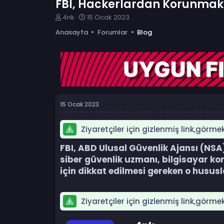
FBI, Hackerlardan Korunmak 
K
B
4nk
15 Ocak 2023
o
a
Anasayfa
Forumlar
Blog
n
ş
b
l
u
a
y
n
u
g
b
ı
a
ç
ş
t
15 Ocak 2023
l
a
a
r
t
i
Ziyaretçiler için gizlenmiş link,görme
a
h
n
i
FBI, ABD Ulusal Güvenlik Ajansı (NSA)
siber güvenlik uzmanı, bilgisayar k
için dikkat edilmesi gereken o hususlar
Ziyaretçiler için gizlenmiş link,görme
Y