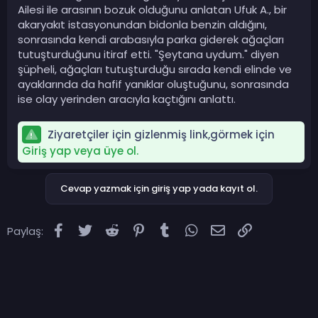
Ailesi ile arasının bozuk olduğunu anlatan Ufuk A., bir
akaryakıt istasyonundan bidonla benzin aldığını,
sonrasında kendi arabasıyla parka giderek ağaçları
tutuşturduğunu itiraf etti. "Şeytana uydum." diyen
şüpheli, ağaçları tutuşturduğu sırada kendi elinde ve
ayaklarında da hafif yanıklar oluştuğunu, sonrasında
ise olay yerinden aracıyla kaçtığını anlattı.
Ziyaretçiler için gizlenmiş link,görmek için
Giriş yap veya üye ol.
Cevap yazmak için giriş yap yada kayıt ol.
Facebook
Twitter
Reddit
Pinterest
Tumblr
WhatsApp
E-posta
Link
Paylaş: