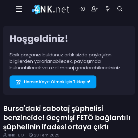
Hoşgeldiniz!
Eksik parçanızı buldunuz artık sizde paylaşılan
bilgilerden yararlanabilecek, paylaşımda
bulunabilecek ve özel mesaj gönderebileceksiniz..
Hemen Kayıt Olmak İçin Tıklayın!
Bursa'daki sabotaj şüphelisi
benzincide! Geçmişi FETÖ bağlantılı
şüphelinin ifadesi ortaya çıktı
K
B
4NK_BOT
28 Tem 2025