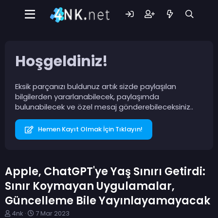
Hoşgeldiniz!
Eksik parçanızı buldunuz artık sizde paylaşılan
bilgilerden yararlanabilecek, paylaşımda
bulunabilecek ve özel mesaj gönderebileceksiniz..
Hemen Kayıt Olmak İçin Tıklayın!
Apple, ChatGPT'ye Yaş Sınırı Getirdi:
Sınır Koymayan Uygulamalar,
Güncelleme Bile Yayınlayamayacak
K
B
4nk
7 Mar 2023