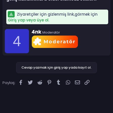
Ziyaretçiler için gizlenmiş link,görmek için
Giriş yap veya üye ol.
Y
4nk
Moderatör
a
4
z
a
r
Cevap yazmak için giriş yap yada kayıt ol.
Facebook
Twitter
Reddit
Pinterest
Tumblr
WhatsApp
E-posta
Link
Paylaş: