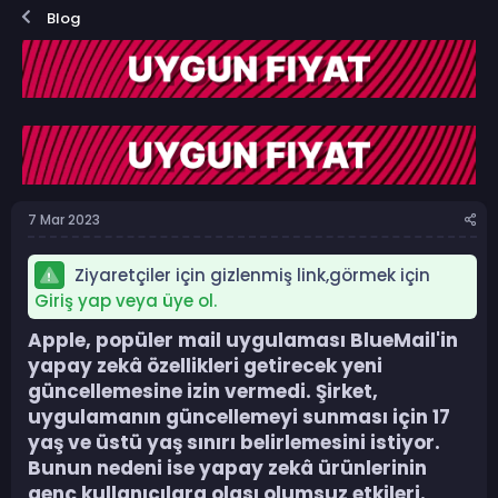
o
a
Blog
n
ş
b
l
u
a
y
n
u
g
b
ı
a
ç
ş
t
l
a
a
r
7 Mar 2023
t
i
a
h
n
i
Ziyaretçiler için gizlenmiş link,görmek için
Giriş yap veya üye ol.
Apple, popüler mail uygulaması BlueMail'in
yapay zekâ özellikleri getirecek yeni
güncellemesine izin vermedi. Şirket,
uygulamanın güncellemeyi sunması için 17
yaş ve üstü yaş sınırı belirlemesini istiyor.
Bunun nedeni ise yapay zekâ ürünlerinin
genç kullanıcılara olası olumsuz etkileri.​