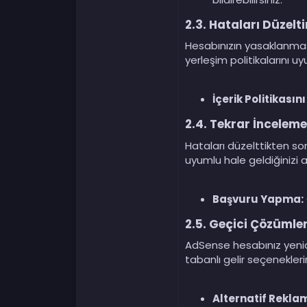
2.3.
Hataları Düzelti
Hesabınızın yasaklanması
yerleşim politikalarını uy
İçerik Politikası
2.4.
Tekrar İncelem
Hataları düzelttikten so
uyumlu hale geldiğinizi aç
Başvuru Yapma:
2.5.
Geçici Çözümler 
AdSense hesabınız yeniden
tabanlı gelir seçeneklerini
Alternatif Reklam