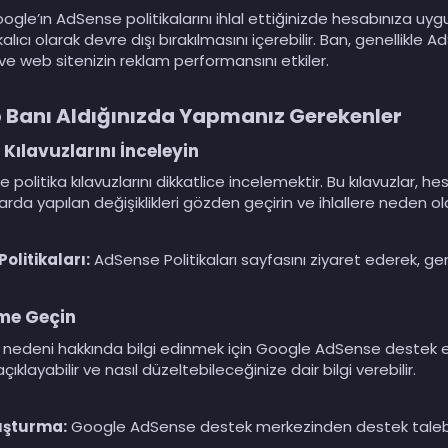
le’ın AdSense politikalarını ihlal ettiğinizde hesabınıza uygul
alıcı olarak devre dışı bırakılmasını içerebilir. Ban, genellikle
ve web sitenizin reklam performansını etkiler.
Banı Aldığınızda Yapmanız Gerekenler
Kılavuzlarını İnceleyin
politika kılavuzlarını dikkatlice incelemektir. Bu kılavuzlar, 
alarda yapılan değişiklikleri gözden geçirin ve ihlallere neden o
olitikaları:
AdSense Politikaları sayfasını ziyaret ederek, genel
ime Geçin
nedeni hakkında bilgi edinmek için Google AdSense destek ekib
klayabilir ve nasıl düzeltebileceğinize dair bilgi verebilir.
uşturma:
Google AdSense destek merkezinden destek talebi olu