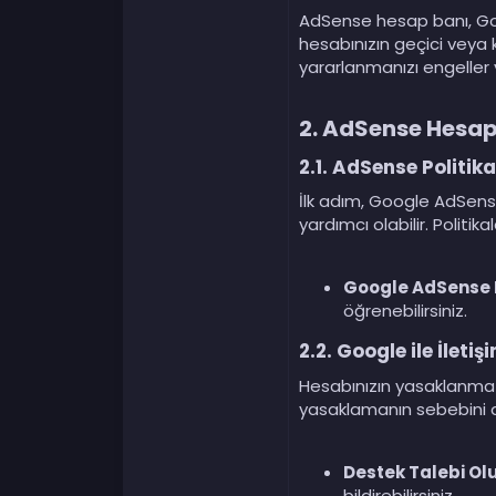
AdSense hesap banı, Goog
hesabınızın geçici veya k
yararlanmanızı engeller 
2.
AdSense Hesap 
2.1.
AdSense Politika 
İlk adım, Google AdSense 
yardımcı olabilir. Politik
Google AdSense P
öğrenebilirsiniz.
2.2.
Google ile İletiş
Hesabınızın yasaklanma 
yasaklamanın sebebini açı
Destek Talebi Ol
bildirebilirsiniz.