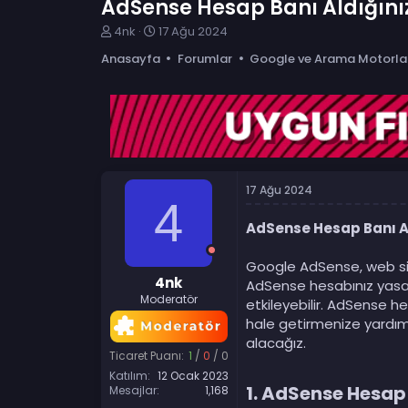
AdSense Hesap Banı Aldığın
K
B
4nk
17 Ağu 2024
o
a
Anasayfa
Forumlar
Google ve Arama Motorla
n
ş
b
l
u
a
y
n
u
g
b
ı
a
ç
ş
t
17 Ağu 2024
l
a
4
a
r
t
i
AdSense Hesap Banı A
a
h
n
i
Google AdSense, web site
4nk
AdSense hesabınız yasak
Moderatör
etkileyebilir. AdSense h
hale getirmenize yardımc
alacağız.
Ticaret Puanı:
1
/
0
/
0
Katılım
12 Ocak 2023
1.
AdSense Hesap 
Mesajlar
1,168