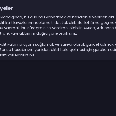
yeler
landığında, bu durumu yönetmek ve hesabınızı yeniden aktif h
politika kılavuzlarını incelemek, destek ekibi ile iletişime geç
yapmak, bu süreçte size yardımcı olabilir. Ayrıca, AdSense b
e trafik kaynaklarınızı doğru yönetebilirsiniz.
litikalarına uyum sağlamak ve sürekli olarak güncel kalmak, uz
ense hesabınızın yeniden aktif hale gelmesi için gereken adım
izi koruyabilirsiniz.
p
sta
Link