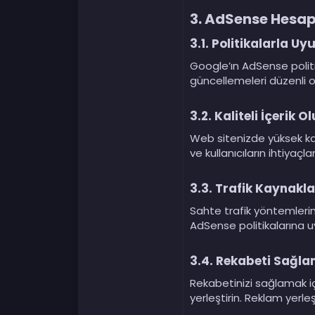
3.
AdSense Hesap 
3.1.
Politikalarla U
Google’ın AdSense politik
güncellemeleri düzenli 
3.2.
Kaliteli İçerik 
Web sitenizde yüksek kali
ve kullanıcıların ihtiyaçl
3.3.
Trafik Kaynakl
Sahte trafik yöntemlerind
AdSense politikalarına 
3.4.
Rekabeti Sağla
Rekabetinizi sağlamak iç
yerleştirin. Reklam yerle