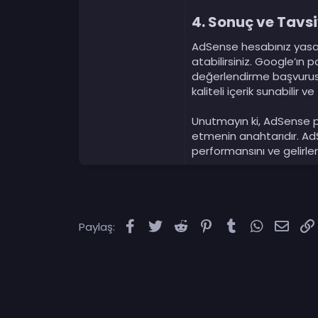
4.
Sonuç ve Tavsi
AdSense hesabınız yasak
atabilirsiniz. Google’ın 
değerlendirme başvurusu 
kaliteli içerik sunabilir v
Unutmayın ki, AdSense po
etmenin anahtarıdır. AdS
performansını ve gelirlerin
Facebook
Twitter
Reddit
Pinterest
Tumblr
WhatsAp
E-po
Paylaş: