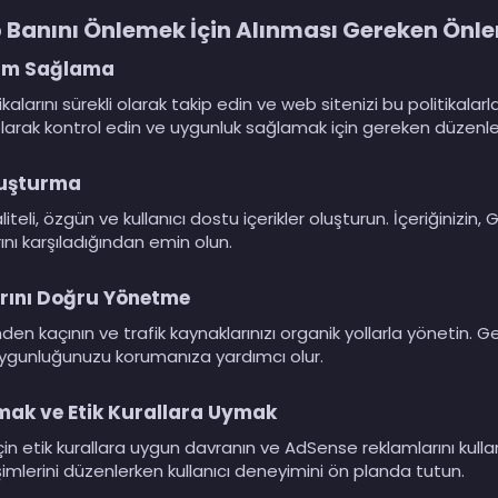
Banını Önlemek İçin Alınması Gereken Önl
yum Sağlama
alarını sürekli olarak takip edin ve web sitenizi bu politikalarla
olarak kontrol edin ve uygunluk sağlamak için gereken düzenle
Oluşturma
teli, özgün ve kullanıcı dostu içerikler oluşturun. İçeriğiniz
arını karşıladığından emin olun.
arını Doğru Yönetme
en kaçının ve trafik kaynaklarınızı organik yollarla yönetin. Ger
uygunluğunuzu korumanıza yardımcı olur.
mak ve Etik Kurallara Uymak
in etik kurallara uygun davranın ve AdSense reklamlarını kul
şimlerini düzenlerken kullanıcı deneyimini ön planda tutun.